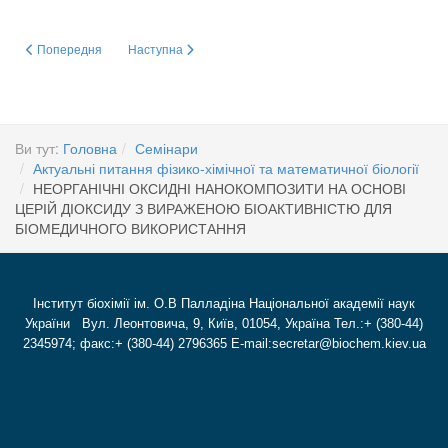
Попередня стаття: КРИЗА АНТИБІОТИКОРЕЗИСТЕНТНОСТІ В УКРАЇНІ:
Наступна стаття: НЕОРГАНІЧНІ ОКСИДНІ НАНОКОМ
Попередня
Наступна
Ви тут:
Головна
Семінари
Актуальні питання фізико-хімічної та математичної біології
НЕОРГАНІЧНІ ОКСИДНІ НАНОКОМПОЗИТИ НА ОСНОВІ
ЦЕРІЙ ДІОКСИДУ З ВИРАЖЕНОЮ БІОАКТИВНІСТЮ ДЛЯ
БІОМЕДИЧНОГО ВИКОРИСТАННЯ
Інститут біохімії ім. О.В Палладіна Національної академії наук
України Вул. Леонтовича, 9, Київ, 01054, Україна Тел.:+ (380-44)
2345974; факс:+ (380-44) 2796365 E-mail:secretar@biochem.kiev.ua