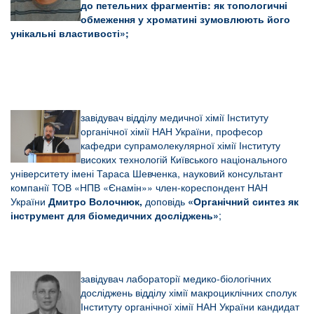
до петельних фрагментів: як топологичні
обмеження у хроматині зумовлюють його
унікальні властивості»;
завідувач відділу медичної хімії Інституту
органічної хімії НАН України, професор
кафедри супрамолекулярної хімії Інституту
високих технологій Київського національного
університету імені Тараса Шевченка, науковий консультант
компанії ТОВ «НПВ «Єнамін»» член-кореспондент НАН
України
Дмитро Волочнюк,
доповідь
«Органічний синтез як
інструмент для біомедичних досліджень»
;
завідувач лабораторії медико-біологічних
досліджень відділу хімії макроциклічних сполук
Інституту органічної хімії НАН України кандидат