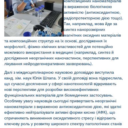
композиційних наноматеріалів
із вираженою біологічною
активністю (антиоксидантною,
радіопротекторною дією тощо).
Так, наприклад, мова йде за
синтез нанорозмірних
магнітних оксидних матеріалів
та композиційних структур на їх основі, дослідження їх
морфології, фізико-хімічних властивостей для потенційно
можливого використання в медицині (наприклад, синтез й
дослідження неорганічних наночастинок, перспективних для
лікування нейродегенеративних захворювань).
Далі з міждисциплінарною науковою доповіддю виступила
канд. хім. наук Юлія Шлапа. У своїй доповіді вона підкреслила,
що сучасні досягнення у сфері нанотехнологій відкривають
нові перспективи для розробки високоефективних
функціональних матеріалів для біомедичних застосувань.
Особливу увагу науковців сьогодні привертають неорганічні
наноматеріали з вираженою антиоксидантною дією, які здатні
ефективно нейтралізувати активні форми кисню (АФК), що
спричиняють виникнення оксидативного стресу і відіграють
ключову роль у розвитку широкого спектру патологічних станів