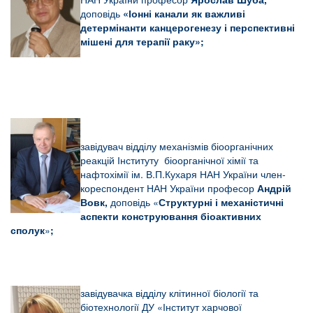
доповідь
«Іонні канали як важливі
детермінанти канцерогенезу і перспективні
мішені для терапії раку»;
завідувач відділу механізмів біоорганічних
реакцій Інституту біоорганічної хімії та
нафтохімії ім. В.П.Кухаря НАН України член-
кореспондент НАН України професор
Андрій
Вовк,
доповідь «
Структурні і механістичні
аспекти конструювання біоактивних
сполук
»
;
завідувачка відділу клітинної біології та
біотехнології ДУ «Інститут харчової