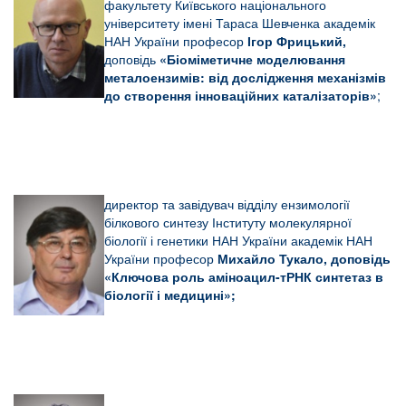
факультету Київського національного
університету імені Тараса Шевченка академік
НАН України професор
Ігор Фрицький,
доповідь
«
Біоміметичне моделювання
металоензимів: від дослідження механізмів
до створення інноваційних каталізаторів»
;
директор та завідувач відділу ензимології
білкового синтезу Інституту молекулярної
біології і генетики НАН України академік НАН
України професор
Михайло
Тукало,
доповідь
«
Ключова роль аміноацил-тРНК синтетаз в
біології і медицині
»;