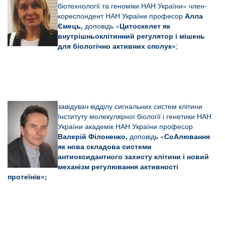
біотехнології та геноміки НАН України» член-
кореспондент НАН України професор
Алла
Ємець,
доповідь «
Цитоскелет як
внутрішньоклітинний регулятор і мішень
для біологічно активних сполук»
;
завідувач відділу сигнальних систем клітини
Інституту молекулярної біології і генетики НАН
України академік НАН України професор
Валерій Філоненко,
доповідь «
СоАлювання
як нова складова системи
антиоксидантного захисту клітини і новий
механізм регулювання активності
протеїнів»;