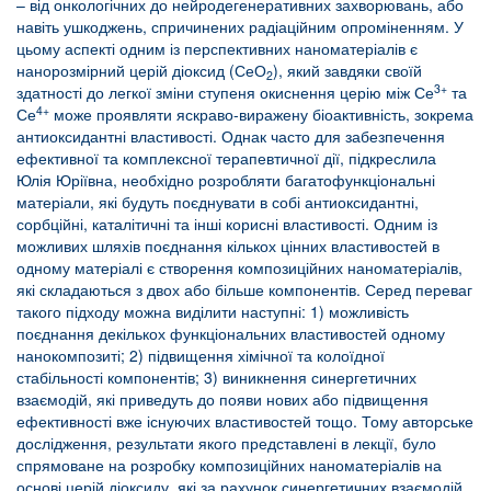
– від онкологічних до нейродегенеративних захворювань, або
навіть ушкоджень, спричинених радіаційним опроміненням. У
цьому аспекті одним із перспективних наноматеріалів є
нанорозмірний церій діоксид (СеО
), який завдяки своїй
2
3+
здатності до легкої зміни ступеня окиснення церію між Се
та
4+
Се
може проявляти яскраво-виражену біоактивність, зокрема
антиоксидантні властивості. Однак часто для забезпечення
ефективної та комплексної терапевтичної дії, підкреслила
Юлія Юріївна, необхідно розробляти багатофункціональні
матеріали, які будуть поєднувати в собі антиоксидантні,
сорбційні, каталітичні та інші корисні властивості. Одним із
можливих шляхів поєднання кількох цінних властивостей в
одному матеріалі є створення композиційних наноматеріалів,
які складаються з двох або більше компонентів. Серед переваг
такого підходу можна виділити наступні: 1) можливість
поєднання декількох функціональних властивостей одному
нанокомпозиті; 2) підвищення хімічної та колоїдної
стабільності компонентів; 3) виникнення синергетичних
взаємодій, які приведуть до появи нових або підвищення
ефективності вже існуючих властивостей тощо. Тому авторське
дослідження, результати якого представлені в лекції, було
спрямоване на розробку композиційних наноматеріалів на
основі церій діоксиду, які за рахунок синергетичних взаємодій