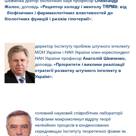
Шевченка доктор біологічних наук професор
Олександр
Жолос,
доповідь
«
Рецептор холоду і ментолу
TRPM8: від
біофізичних і фармакологічних властивостей до
біологічних функцій і ризіків гіпотермії»
;
директор Інституту проблем штучного інтелекту
МОН України і НАН України член-кореспондент
НАН України професор
Анатолій Шевченко,
доповідь
«
Пріоритети і виклики реалізації
стратегії розвитку штучного інтелекту в
Україні»
;
головний науковий співробітник лабораторії
біофізики макромолекул відділу теорії
нелінійних процесів в конденсованих
середовищах Інституту теоретичної фізики ім.