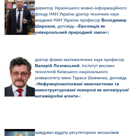
директор Українського мовно-інформаційного
фонду НАН України
доктор технічних наук
академік НАН України професор
Володимир
Широков,
доповідь «
Еволюція як
універсальний природний закон»;
доктор фізико-математичних наук професор
Валерій Лозовський
, Інститут високих
технологій Київського національного
університету імені Тараса Шевченка, доповідь
«
Нефункціоналізовані наночастинки та
наноструктуровані поверхні як антивірусні/
антимікробні агенти
»;
завідувач відділу регуляторних механізмів