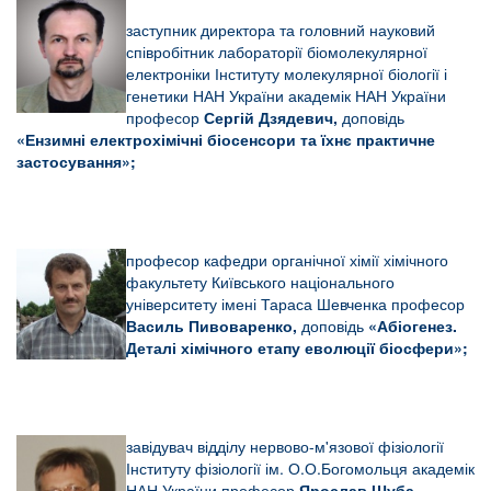
заступник директора та головний науковий
співробітник л
абораторії біомолекулярної
електроніки
Інституту молекулярної біології і
генетики
НАН України академік НАН України
професор
Сергій Дзядевич,
доповідь
«Ензимні електрохімічні біосенсори та їхнє практичне
застосування»;
професор кафедри органічної хімії хімічного
факультету Київського національного
університету імені Тараса Шевченка професор
Василь Пивоваренко,
доповідь
«А
біогенез.
Деталі хімічного етапу еволюції біосфери»;
завідувач відділу нервово-м'язової фізіології
Інституту фізіології ім. О.О.Богомольця академік
НАН України професор
Ярослав Шуба,