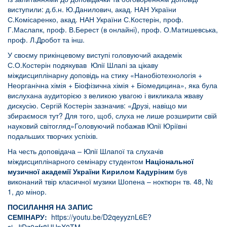
виступили: д.б.н. Ю.Данилович, акад. НАН України
С.Комісаренко, акад. НАН України С.Костерін, проф.
Г.Маслапк, проф. В.Берест (в онлайні), проф. О.Матишевська,
проф. Л.Дробот та інш.
У своєму прикінцевому виступі головуючий академік
С.О.Костерін подякував Юлії Шлапі за цікаву
міждисциплінарну доповідь на стику «Нанобіотехнологія +
Неорганічна хімія + Біофізична хімія + Біомедицина», яка була
вислухана аудиторією з великою увагою і викликала жваву
дискусію. Сергій Костерін зазначив: «Друзі, навіщо ми
збираємося тут? Для того, щоб, слуха не лише розширити свій
науковий світогляд»Головуючий побажав Юлії Юріївні
подальших творчих успіхів.
На честь доповідача – Юлії Шлапої та слухачів
міждисциплінарного семінару студентом
Національної
музичної академії України
Кирилом Кадуріним
був
виконаний твір класичної музики Шопена – ноктюрн тв. 48, №
1, до мінор.
ПОСИЛАННЯ НА ЗАПИС
СЕМІНАРУ:
https://youtu.be/D2qeyyznL6E?
si=JjDz0gfr8UUpX0TM