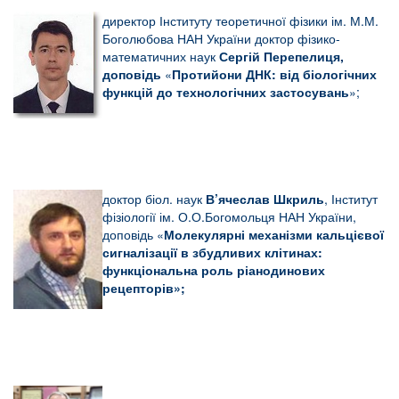
директор Інституту теоретичної фізики ім. М.М.
Боголюбова НАН України доктор фізико-
математичних наук
Сергій
Перепелиця,
доповідь
«
Протийони ДНК: від біологічних
функцій до технологічних застосувань
»;
доктор біол. наук
В’ячеслав Шкриль
, Інститут
фізіології ім. О.О.Богомольця НАН України,
доповідь «
Молекулярні механізми кальцієвої
сигналізації в збудливих клітинах:
функціональна роль ріанодинових
рецепторів»;