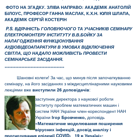
ФОТО НА ЗГАДКУ. ЗЛІВА НАПРАВО: АКАДЕМІК АНАТОЛІЙ
БІЛОУС, ПРОФЕСОР ГАННА МАСЛАК, К.Х.Н. ЮЛІЯ ШЛАПА,
АКАДЕМІК СЕРГІЙ КОСТЕРІН
P.
S. ВДЯЧНІСТЬ ГОЛОВУЮЧОГО ТА УЧАСНИКІВ СЕМІНАРУ
ЕЛЕКТРОМОНТЕРУ ІНСТИТУТУ В.В.БОЙКУ ЗА
НАЛАГОДЖЕННЯ ФУНКЦІОНУВАННЯ
АУДІОВІДЕОАПАРАТУРИ В УМОВАХ ВІДКЛЮЧЕННЯ
СВІТЛА, ЩО НАДАЛО МОЖЛИВІСТЬ ПРОВЕСТИ
СЕМІНАРСЬКЕ ЗАСІДАННЯ.
***************************************
Шановні колеги! За час, що минув після започаткуванню
семінару, на його засіданнях з міждисциплінарними науковими
лекціями
вже
виступили 26 доповідачів
:
заступник директора з наукової роботи
Інституту проблем математичних машин і
систем НАН України член-кореспондент НАН
України
Ігор Бровченко,
доповідь
«Математичне моделювання поширення
вірусних інфекцій, досвід аналізу і
прогнозування епідемії COVID- 19 в Україні»;