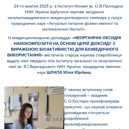
24-го жовтня 2025 р. в Інституті біохімії ім. О.В.Палладіна
НАН України відбулося чергове засідання
загальноакадемічного міждисциплінарного семінару у галузі
природничих наук «Актуальні питання фізико-хімічної та
математичної біології».
Із міждисциплінарною доповіддю
«НЕОРГАНІЧНІ ОКСИДНІ
НАНОКОМПОЗИТИ НА ОСНОВІ ЦЕРІЙ ДІОКСИДУ З
ВИРАЖЕНОЮ БІОАКТИВНІСТЮ ДЛЯ БІОМЕДИЧНОГО
ВИКОРИСТАННЯ»
виступила старша наукова співробітниця
відділу хімії твердого тіла Інституту загальної та неорганічної
хімії ім. В.І.Вернадського НАН України, кандидатка хімічних
наук
ШЛАПА Юлія
Юріївна
.
У своєму вступному слові
головуючий – академік
С.О.Костерін проінформував
присутніх, що наукові інтереси
доповідачки стосуються
розроблення
мультифункціональних