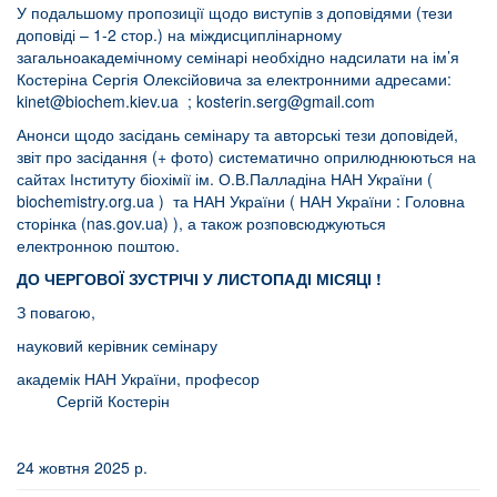
У подальшому пропозиції щодо виступів з доповідями (тези
доповіді – 1-2 стор.) на міждисциплінарному
загальноакадемічному семінарі необхідно надсилати на ім’я
Костеріна Сергія Олексійовича за електронними адресами:
kinet@biochem.kiev.ua
;
kosterin.serg@gmail.com
Анонси щодо засідань семінару та авторські тези доповідей,
звіт про засідання (+ фото) систематично оприлюднюються на
сайтах Інституту біохімії ім. О.В.Палладіна НАН України (
biochemistry.org.ua
) та НАН України (
НАН України : Головна
сторінка (nas.gov.ua)
), а також розповсюджуються
електронною поштою.
ДО ЧЕРГОВОЇ ЗУСТРІЧІ У ЛИСТОПАДІ МІСЯЦІ !
З повагою,
науковий керівник семінару
академік НАН України, професор
Сергій Костерін
24 жовтня 2025 р.