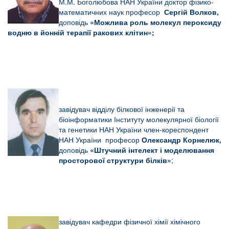
М.М. Боголюбова НАН України доктор фізико-
математичних наук професор
Сергій Волков,
доповідь
«
Можлива роль молекул пероксиду
водню в йонній терапії ракових клітин»
;
завідувач відділу білкової інженерії та
біоінформатики Інституту молекулярної біології
та генетики НАН України член-кореспондент
НАН України професор
Олександр Корнелюк,
доповідь
«
Штучний інтелект і моделювання
просторової структури білків
»
;
завідувач кафедри фізичної хімії хімічного