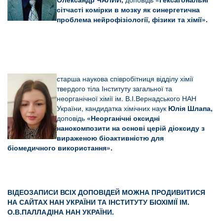
сітчасті комірки в мозку як синергетична
проблема нейрофізіології, фізики та хімії».
старша наукова співробітниця відділу хімії
твердого тіла Інституту загальної та
неорганічної хімії ім. В.І.Вернадського НАН
України, кандидатка хімічних наук
Юлія Шлапа,
доповідь
«
Неорганічні оксидні
нанокомпозити на основі церій діоксиду з
вираженою біоактивністю для
біомедичного використання».
ВІДЕОЗАПИСИ ВСІХ ДОПОВІДЕЙ МОЖНА ПРОДИВИТИСЯ
НА САЙТАХ НАН УКРАЇНИ ТА ІНСТИТУТУ БІОХІМІЇ ІМ.
О.В.ПАЛЛАДІНА НАН УКРАЇНИ.