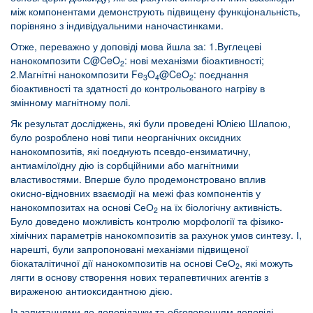
між компонентами демонструють підвищену функціональність,
порівняно з індивідуальними наночастинками.
Отже, переважно у доповіді мова йшла за: 1.Вуглецеві
нанокомпозити С@CeO
: нові механізми біоактивності;
2
2.Магнітні нанокомпозити Fe
O
@CeO
: поєднання
3
4
2
біоактивності та здатності до контрольованого нагріву в
змінному магнітному полі.
Як результат досліджень, які були проведені Юлією Шлапою,
було розроблено нові типи неорганічних оксидних
нанокомпозитів, які поєднують псевдо-ензиматичну,
антиамілоїдну дію із сорбційними або магнітними
властивостями. Вперше було продемонстровано вплив
окисно-відновних взаємодії на межі фаз компонентів у
нанокомпозитах на основі СеО
на їх біологічну активність.
2
Було доведено можливість контролю морфології та фізико-
хімічних параметрів нанокомпозитів за рахунок умов синтезу. І,
нарешті, були запропоновані механізми підвищеної
біокаталітичної дії нанокомпозитів на основі СеО
, які можуть
2
лягти в основу створення нових терапевтичних агентів з
вираженою антиоксидантною дією.
Із запитаннями до доповідачки та обговоренням доповіді