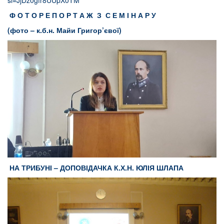
Ф О Т О Р Е П О Р Т А Ж З С Е М І Н А Р У
(фото – к.б.н. Майи Григор’євої)
НА ТРИБУНІ – ДОПОВІДАЧКА К.Х.Н. ЮЛІЯ ШЛАПА