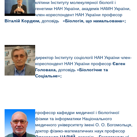
клітини Інституту молекулярної біології і
генетики НАН України, академік
НАМН України,
член-кореспондент НАН України професор
Віталій Кордюм,
доповідь
«Біологія, що намальована»;
директор Інституту соціології НАН України член-
кореспондент НАН України
професор
Євген
Головаха,
доповідь
«Біологічне та
Соціальне»;
професор кафедри медичної і біологічної
фізики та інформатики Національного
медичного університету імені О. О. Богомольця,
доктор фізико-математичних наук професор
Олександр ЧАЛИЙ,
доповідь «
Гексагональні