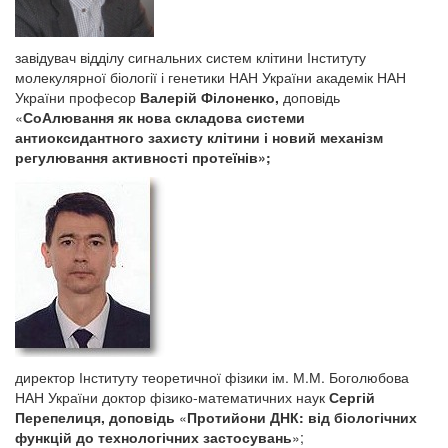
завідувач відділу сигнальних систем клітини Інституту
молекулярної біології і генетики НАН України академік НАН
України професор
Валерій Філоненко,
доповідь
«
СоАлювання як нова складова системи
антиоксидантного захисту клітини і новий механізм
регулювання активності протеїнів»;
директор Інституту теоретичної фізики ім. М.М.
Боголюбова
НАН України доктор фізико-математичних наук
Сергій
Перепелиця, доповідь
«
Протийони ДНК: від біологічних
функцій до технологічних застосувань
»;