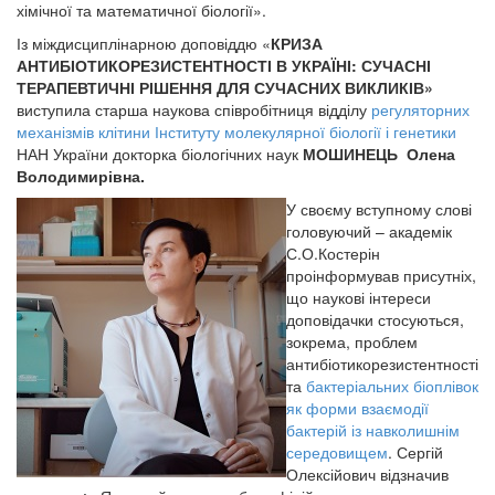
хімічної та математичної біології».
Із міждисциплінарною доповіддю «
КРИЗА
АНТИБІОТИКОРЕЗИСТЕНТНОСТІ В УКРАЇНІ: СУЧАСНІ
ТЕРАПЕВТИЧНІ РІШЕННЯ ДЛЯ СУЧАСНИХ ВИКЛИКІВ»
виступила старша наукова співробітниця відділу
регуляторних
механізмів клітини
Інституту молекулярної біології і генетики
НАН України докторка біологічних наук
МОШИНЕЦЬ
Олена
Володимирівна.
У своєму вступному слові
головуючий – академік
С.О.Костерін
проінформував присутніх,
що наукові інтереси
доповідачки стосуються,
зокрема, проблем
антибіотикорезистентності
та
бактеріальних біоплівок
як форми взаємодії
бактерій із навколишнім
середовищем
. Сергій
Олексійович відзначив