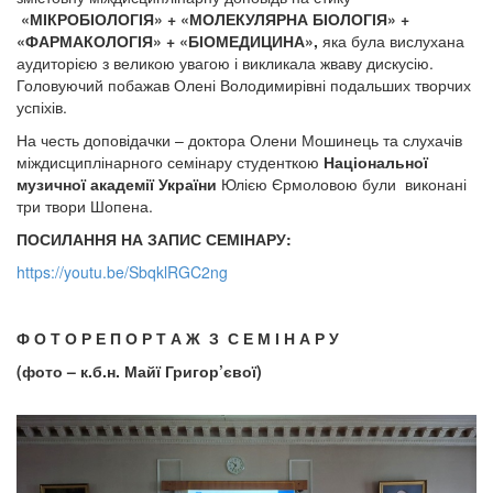
«МІКРОБІОЛОГІЯ» + «МОЛЕКУЛЯРНА БІОЛОГІЯ» +
«ФАРМАКОЛОГІЯ» + «БІОМЕДИЦИНА»,
яка була вислухана
аудиторією з великою увагою і викликала жваву дискусію.
Головуючий побажав Олені Володимирівні подальших творчих
успіхів.
На честь доповідачки – доктора Олени Мошинець та слухачів
міждисциплінарного семінару студенткою
Національної
музичної академії України
Юлією Єрмоловою були виконані
три твори Шопена.
ПОСИЛАННЯ НА ЗАПИС СЕМІНАРУ:
https://youtu.be/SbqklRGC2ng
Ф О Т О Р Е П О Р Т А Ж З С Е М І Н А Р У
(фото – к.б.н. Майї Григор’євої)