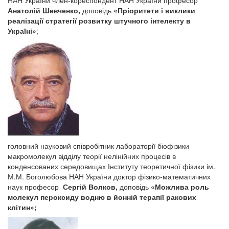
НАН України член-кореспондент НАН України професор
Анатолій Шевченко,
доповідь
«
Пріоритети і виклики
реалізації стратегії розвитку штучного інтелекту в
Україні»
;
головний науковий співробітник лабораторії біофізики
макромолекул відділу теорії нелінійних процесів в
конденсованих середовищах Інституту теоретичної фізики ім.
М.М. Боголюбова НАН України доктор фізико-математичних
наук професор
Сергій Волков,
доповідь
«
Можлива роль
молекул пероксиду водню в йонній терапії ракових
клітин»
;