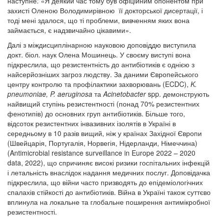
наступне: «Я деякий час тому був офіційним опонентом при
захисті Оленою Володимирівною її докторської дисертації, і
тоді мені здалося, що ті проблеми, вивченням яких вона
займається, є надзвичайно цікавими».
Далі з міждисциплінарною науковою доповіддю виступила
докт. біол. наук Олена Мошинець. У своєму виступі вона
підкреслила, що резистентність до антибіотиків є однією з
найсерйозніших загроз людству. За даними Європейського
центру контролю та профілактики захворювань (ECDC),
K.
pneumoniae, P. aeruginosa
та
Acinetobacter
spp. демонструють
найвищий ступінь резистентності (понад 70% резистентних
фенотипів) до основних груп антибіотиків. Більше того,
відсоток резистентних інвазивних ізолятів в Україні в
середньому в 10 разів вищий, ніж у країнах Західної Європи
(Швейцарія, Португалія, Норвегія, Нідерланди, Німеччина)
(Antimicrobial resistance surveillance in Europe 2022 – 2020
data, 2022), що спричиняє високі ризики госпітальних інфекцій
і летальність внаслідок надання медичних послуг. Доповідачка
підкреслила, що війни часто призводять до епідеміологічних
спалахів стійкості до антибіотиків. Війна в Україні також суттєво
вплинула на локальне та глобальне поширення антимікробної
резистентності.