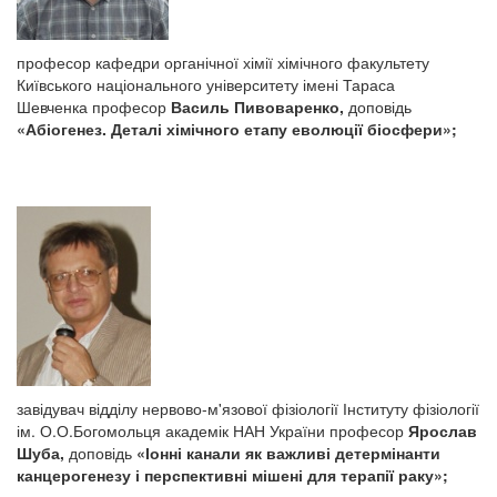
професор кафедри органічної хімії хімічного факультету
Київського національного університету імені Тараса
Шевченка професор
Василь Пивоваренко,
доповідь
«А
біогенез. Деталі хімічного етапу еволюції біосфери»;
завідувач відділу нервово-м'язової фізіології Інституту фізіології
ім. О.О.Богомольця академік НАН України професор
Ярослав
Шуба,
доповідь
«Іонні канали як важливі детермінанти
канцерогенезу і перспективні мішені для терапії раку»;