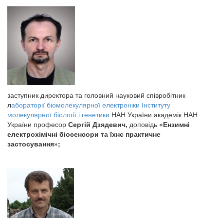
заступник директора та головний науковий співробітник
л
абораторії біомолекулярної електроніки
Інституту
молекулярної біології і генетики
НАН України академік НАН
України професор
Сергій Дзядевич,
доповідь
«Ензимні
електрохімічні біосенсори та їхнє практичне
застосування»;