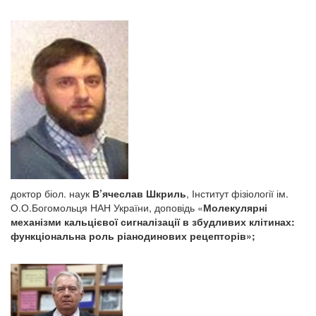
доктор біол. наук
В’ячеслав Шкриль
, Інститут фізіології ім.
О.О.Богомольця НАН України, доповідь «
Молекулярні
механізми кальцієвої сигналізації в збудливих клітинах:
функціональна роль ріанодинових рецепторів»;