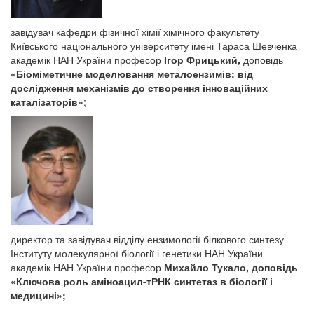
завідувач кафедри фізичної хімії хімічного факультету
Київського національного університету імені Тараса Шевченка
академік НАН України професор
Ігор Фрицький,
доповідь
«
Біоміметичне моделювання металоензимів: від
дослідження механізмів до створення інноваційних
каталізаторів»
;
директор та завідувач відділу ензимології білкового синтезу
Інституту молекулярної біології і генетики НАН України
академік НАН України професор
Михайло
Тукало,
доповідь
«
Ключова роль аміноацил-тРНК синтетаз в біології і
медицині
»;