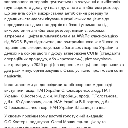
запропонована терапія грунтується на залученні антибіотиків
груп широкого доступу і нагляду, а не з антибіотиків резерву,
що знизить об’єм використання антибіотиків резерву та
підвищить стандарти лікування українських пацієнтів до
передових західних стандартів в області утримання від
використання антибіотиків резерву, якими є, зокрема,
азтреонам і цефтазилим/авібактам за AWaRe класифікацією
від ВООЗ. Було відзначено, що азитроміцинова комбінована
терапія вже використовується в багатьох лікарнях України, в
деяких на основі цього підходу затверджені СОПи (стандарти
операційних процедур, або «протоколи»), ріст закупівель
азитроміцину в 2025 році (на серпень місяць) вже перевищив в
два рази минулорічні закупівлі. Отже, успішно проліковані сотні
пацієнтів.
Із запитаннями до доповідачки та обговоренням доповіді
виступили: акад. НАН України С.Комісаренко, акад. НАН
України С.Костерін, д.х.н. М.Горобець, проф. Г.Толстанова,
д.б.н. Ю.Данилович, акад. НАН України В.Швартау, д.б.н.
О.Громозова, член-кор. НАН України В.Іваниця та інш.
У своєму прикінцевому виступі головуючий академік
С.О.Костерін подякував Олені Мошинець за цікаву та
змістовну міждисциплінарну доповідь на стику