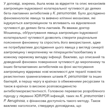
У доповіді, зокрема, йшла мова за відкриття та опис механізмів
азитроміцин-індукованої колатеральної чутливості до деяких
бета-лактамних антибіотиків у
K. penumoniae
. Було досліджено
феноменологію явища та вивчено клітинні механізми, які
індукуються азитроміцином та впливають на відновлення
чутливості до деяких бета-лактамів. Як вважає доктор
Мошинець, обґрунтування явища азитроміцин-індукованої
колатеральної чутливості дозволить створити раціональне
пояснення феномену та спростить його використання, адже
не потребуватиме дослідження цього явища у вигляді синергії
азитроміцину і меропенему чи піперацилін/тазобактаму в
кожному окремому випадку інфекції. Важливо, що описаний та
доведений феномен повернення чутливості до меропенему та
інших беталактамних антибіотиків на фоні застосування
азитроміцину відкриває нові можливості для терапії повністю
резистентних грамнегативних штамів
K. penumoniae
та інших
бактерій, в першу чергу в країнах із обмеженими ресурсами та
також в країнах із високою розповсюдженістю
антибіотикорезистентності. Головною перевагою розробленого
підходу у лікуванні XDR/PDR інфекцій, таких як
K. pneumoniae
і
P. Aeruginosa,
є фінансова доступність такого методу. Також
важливо наголосити, стверджує доповідачка, що