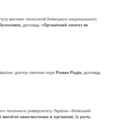
итуту високих технологій Київського національного
Волочнюк,
доповідь
«Органічний синтез як
України, доктор хімічних наук
Роман Родік,
доповідь
о технічного університету України «Київський
і магнітні наночастинки в організмі, їх роль