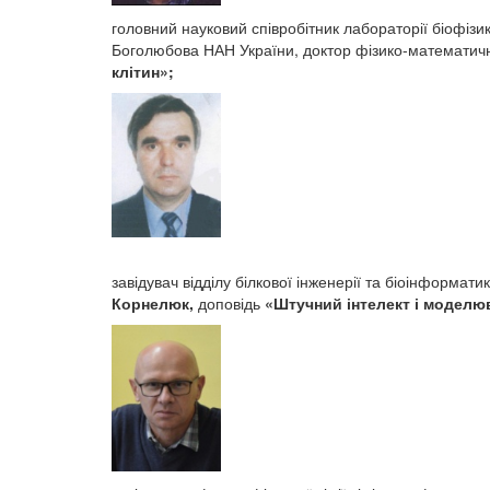
головний науковий співробітник лабораторії біофізи
Боголюбова НАН України, доктор фізико-математи
клітин»
;
завідувач відділу білкової інженерії та біоінформа
Корнелюк,
доповідь
«
Штучний інтелект і моделю