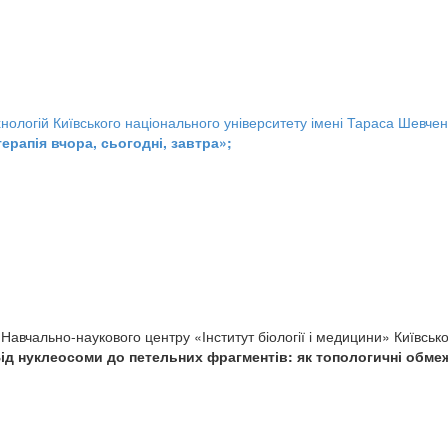
хнологій Київського національного університету імені Тараса Шевче
рапія вчора, сьогодні, завтра»;
авчально-наукового центру «Інститут біології і медицини» Київсько
ід нуклеосоми до петельних фрагментів: як топологичні обме