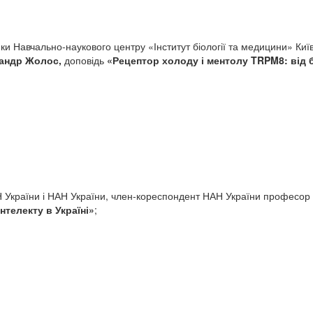
и Навчально-наукового центру «Інститут біології та медицини» Київ
андр Жолос,
доповідь
«
Рецептор холоду і ментолу
TRPM
8: від
Н України і НАН України, член-кореспондент НАН України професор
нтелекту в Україні»
;