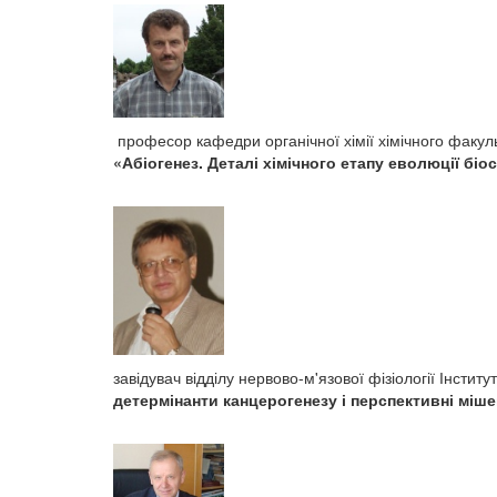
професор кафедри органічної хімії хімічного факул
«А
біогенез. Деталі хімічного етапу еволюції біо
завідувач відділу нервово-м'язової фізіології Інсти
детермінанти канцерогенезу і перспективні мішен