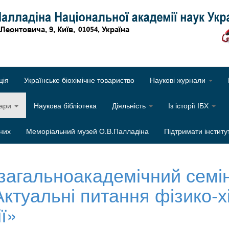
Об
ція
Українське біохімічне товариство
Наукові журнали
нари
Наукова бібліотека
Діяльність
Із історії ІБХ
них
Меморіальний музей О.В.Палладіна
Підтримати інститу
агальноакадемічний семін
ктуальні питання фізико-хі
ї»