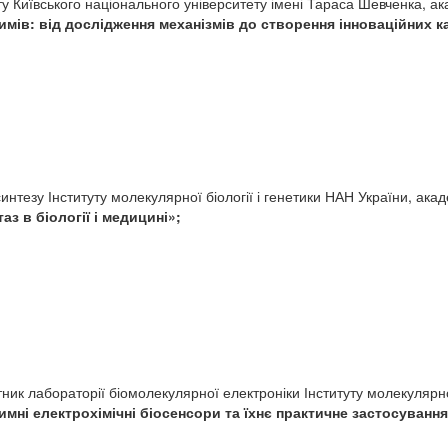
ету Київського національного університету імені Тараса Шевченка,
ів: від дослідження механізмів до створення інноваційних к
 синтезу Інституту молекулярної біології і генетики НАН України, а
з в біології і медицині
»;
ник лабораторії біомолекулярної електроніки Інституту молекулярно
мні електрохімічні біосенсори та їхнє практичне застосування