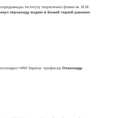
 середовищах Інституту теоретичної фізики ім. М.М.
кул пероксиду водню в йонній терапії ракових
н-кореспондент НАН України професор
Олександр