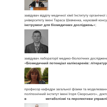
завідувач відділу медичної хімії Інституту органічн
університету імені Тараса Шевченка, науковий конс
інструмент для біомедичних досліджень»
;
завідувач лабораторії медико-біологічних досліджень 
«
Біомедичний потенціал каліксаренів: літератур
професор кафедри загальної фізики та моделювання
політехнічний інститут імені Ігоря Сікорського», до
в метаболізмі та перспективи управлін