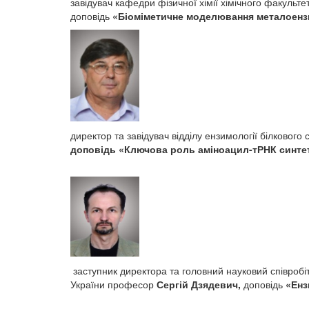
завідувач кафедри фізичної хімії хімічного факульт
доповідь
«
Біоміметичне моделювання металоензим
директор та завідувач відділу ензимології білкового
доповідь «
Ключова роль аміноацил-тРНК синтета
заступник директора та головний науковий співробіт
України професор
Сергій Дзядевич,
доповідь
«Ензи