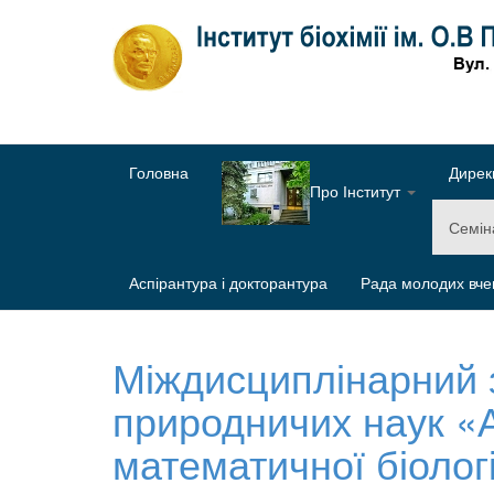
Головна
Дирек
Про Інститут
Семі
Аспірантура і докторантура
Рада молодих вче
Міждисциплінарний з
природничих наук «А
математичної біологі