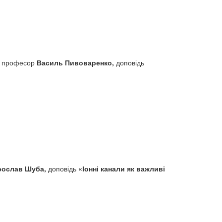
а, професор
Василь Пивоваренко,
доповідь
рослав Шуба,
доповідь
«Іонні канали як важливі