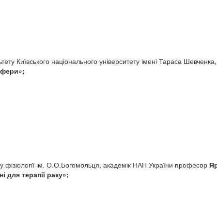
ьтету Київського національного університету імені Тараса Шевченк
сфери»;
туту фізіології ім. О.О.Богомольця, академік НАН України професор
Я
і для терапії раку»;