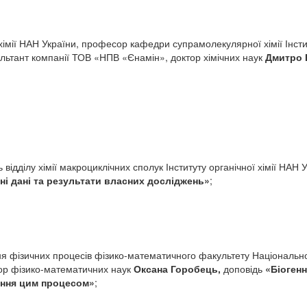
ої хімії НАН України, професор кафедри супрамолекулярної хімії Інст
ультант компанії ТОВ «НПВ «Єнамін», доктор хімічних наук
Дмитро 
відділу хімії макроциклічних сполук Інституту органічної хімії НАН 
ні дані та результати власних досліджень»
;
 фізичних процесів фізико-математичного факультету Національног
ктор фізико-математичних наук
Оксана Горобець,
доповідь
«Біогенн
ня цим процесом»
;