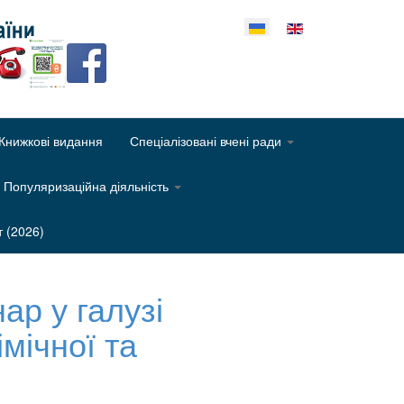
еріть свою мову
Книжкові видання
Спеціалізовані вчені ради
Популяризаційна діяльність
т (2026)
ар у галузі
мічної та