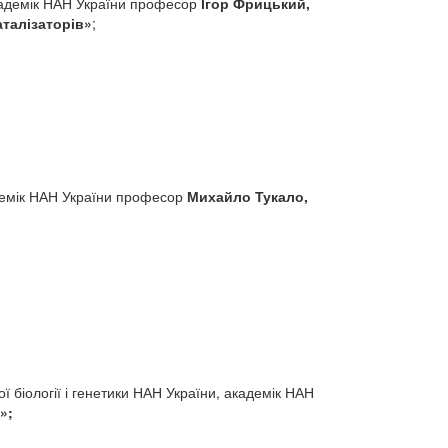
 академік НАН України професор
Ігор Фрицький,
аталізаторів
»
;
кадемік НАН України професор
Михайло
Тукало,
ї біології і генетики НАН України, академік НАН
»;