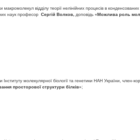
ки макромолекул відділу теорії нелінійних процесів в конденсованих
чних наук професор
Сергій Волков,
доповідь
«
Можлива роль моле
тики Інституту молекулярної біології та генетики НАН України, чле
вання просторової структури білків
»
;