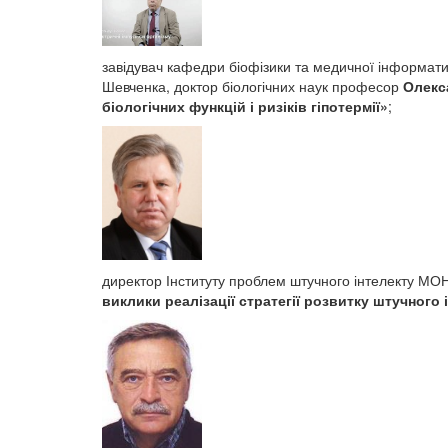
завідувач кафедри біофізики та медичної інформатик
Шевченка, доктор біологічних наук професор
Олекс
біологічних функцій і ризіків гіпотермії»
;
директор Інституту проблем штучного інтелекту МО
виклики реалізації стратегії розвитку штучного і