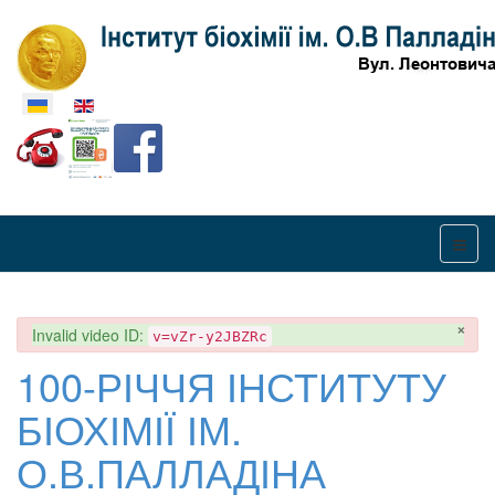
Оберіть свою мову
×
danger
Invalid video ID:
v=vZr-y2JBZRc
100-РІЧЧЯ ІНСТИТУТУ
БІОХІМІЇ ІМ.
О.В.ПАЛЛАДІНА