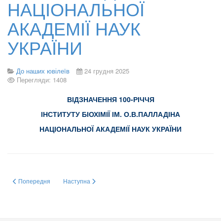
НАЦІОНАЛЬНОЇ
АКАДЕМІЇ НАУК
УКРАЇНИ
До наших ювілеїв
24 грудня 2025
Перегляди: 1408
ВІДЗНАЧЕННЯ 100-РІЧЧЯ
ІНСТИТУТУ БІОХІМІЇ ІМ. О.В.ПАЛЛАДІНА
НАЦІОНАЛЬНОЇ АКАДЕМІЇ НАУК УКРАЇНИ
Попередня стаття: ПРЕЗЕНТАЦІЯ АКАДЕМІКА НАН УКРАЇНИ ПРОФЕСОРА
Наступна стаття: До 75-річчя від дня народження С.В. 
Попередня
Наступна