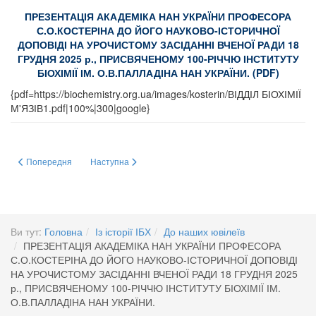
ПРЕЗЕНТАЦІЯ АКАДЕМІКА НАН УКРАЇНИ ПРОФЕСОРА
С.О.КОСТЕРІНА ДО ЙОГО НАУКОВО-ІСТОРИЧНОЇ
ДОПОВІДІ НА УРОЧИСТОМУ ЗАСІДАННІ ВЧЕНОЇ РАДИ 18
ГРУДНЯ 2025 р., ПРИСВЯЧЕНОМУ 100-РІЧЧЮ ІНСТИТУТУ
БІОХІМІЇ ІМ. О.В.ПАЛЛАДІНА НАН УКРАЇНИ. (PDF)
{pdf=https://biochemistry.org.ua/images/kosterin/ВІДДІЛ БІОХІМІЇ
М'ЯЗІВ1.pdf|100%|300|google}
Попередня стаття: ПРЕЗЕНТАЦІЯ ЗАВІДУВАЧА ВІДДІЛУ ХІМІЇ ТА БІОХ
Наступна стаття: 100-РІЧЧЯ ІНСТИТУТУ БІОХІМІЇ ІМ.
Попередня
Наступна
Ви тут:
Головна
Із історії ІБХ
До наших ювілеїв
ПРЕЗЕНТАЦІЯ АКАДЕМІКА НАН УКРАЇНИ ПРОФЕСОРА
С.О.КОСТЕРІНА ДО ЙОГО НАУКОВО-ІСТОРИЧНОЇ ДОПОВІДІ
НА УРОЧИСТОМУ ЗАСІДАННІ ВЧЕНОЇ РАДИ 18 ГРУДНЯ 2025
р., ПРИСВЯЧЕНОМУ 100-РІЧЧЮ ІНСТИТУТУ БІОХІМІЇ ІМ.
О.В.ПАЛЛАДІНА НАН УКРАЇНИ.