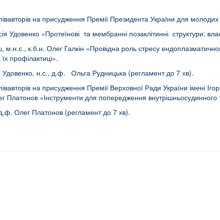
півавторів на присудження Премії Президента України для молодих 
ія Удовенко «Протеїнові та мембранні позаклітинні структури: власт
іш, м.н.с., к.б.н. Олег Галкін «Провідна роль стресу ендоплазматично
 їх профілактиці».
 Удовенко, н.с., д.ф. Ольга Рудницька (регламент до 7 хв).
івавторів на присудження Премії Верховної Ради України імені Іго
. Олег Платонов «Інструменти для попередження внутрішньосудинног
 д.ф. Олег Платонов (регламент до 7 хв).
 6 – 8 July), 2023 Congress (Tours, France 8 – 12 July)
senting the project are now available for all of you when you participate in a conf