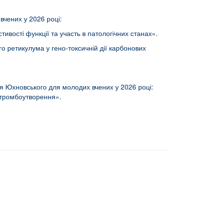
вчених у 2026 році:
ивості функції та участь в патологічних станах».
го ретикулума у гено-токсичній дії карбонових
ря Юхновського для молодих вчених у 2026 році:
о тромбоутворення».
erence/event.