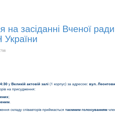
 на засіданні Вченої ради І
Н України
7798
14:30
у
Великій актовій залі
(1 корпус) за адресою:
вул. Леонтович
орів на присудження:
чених
;
ченим
.
ження складу співавторів приймається
таємним голосуванням
член