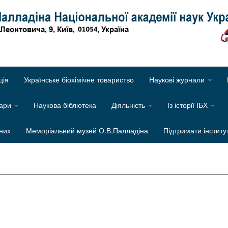
Об
ція
Українське біохімічне товариство
Наукові журнали
нари
Наукова бібліотека
Діяльність
Із історії ІБХ
них
Меморіальний музей О.В.Палладіна
Підтримати інститу