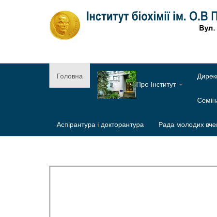
Головна
Дирек
Про Інститут
Семі
Аспірантура і докторантура
Рада молодих вче