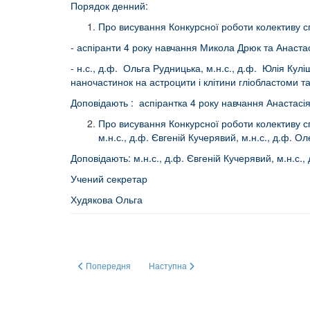
Порядок денний:
Про висування Конкурсної роботи колективу с
- аспіранти 4 року навчання Микола Дрюк та Анастас
- н.с., д.ф. Ольга Рудницька, м.н.с., д.ф. Юлія Кул
наночастинок на астроцити і клітини гліобластоми та
Доповідають : аспірантка 4 року навчання Анастасія
Про висування Конкурсної роботи колективу сп
м.н.с., д.ф. Євгеній Кучерявий, м.н.с., д.ф
Доповідають: м.н.с., д.ф. Євгеній Кучерявий, м.н.с.,
Учений секретар
Худякова Ольга
Попередня стаття: 2023 Young Scientists Forum(Tours, France
Наступна стаття: Two flyers (A5 format) pre
Попередня
Наступна