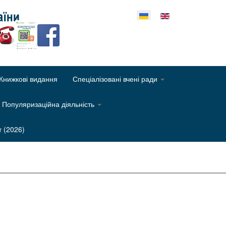
еріть свою мову
Книжкові видання
Спеціалізовані вчені ради
Популяризаційна діяльність
т (2026)