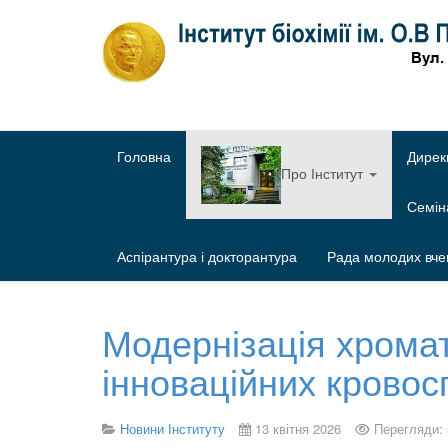
Головна
Дирек
Про Інститут
Семі
Аспірантура і докторантура
Рада молодих вче
Модернізація хрома
інноваційних кровос
Новини Інституту
13 квітня 2026
Перегляди: