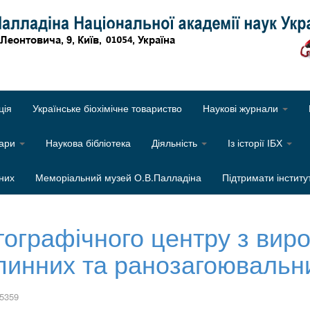
Об
ція
Українське біохімічне товариство
Наукові журнали
нари
Наукова бібліотека
Діяльність
Із історії ІБХ
них
Меморіальний музей О.В.Палладіна
Підтримати інститу
тографічного центру з вир
пинних та ранозагоювальн
 5359