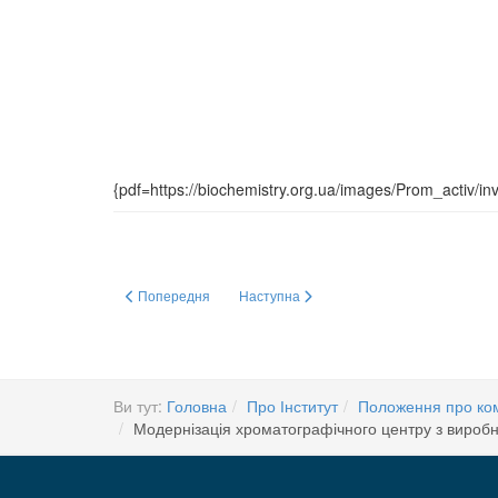
{pdf=https://biochemistry.org.ua/images/Prom_activ/i
Попередня стаття: ЗАГАЛЬНІ ЗБОРИ НАЦІОНАЛЬНОЇ АКАД
Наступна стаття: ЛЮДИ НАУКИ. РОЗМО
Попередня
Наступна
Ви тут:
Головна
Про Інститут
Положення про комі
Модернізація хроматографічного центру з виробн