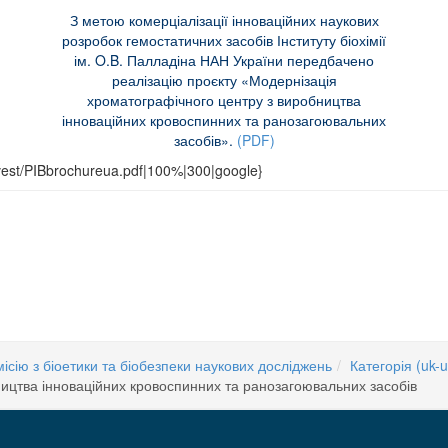
З метою комерціалізації інноваційних наукових
розробок гемостатичних засобів Інституту біохімії
ім. O.B. Палладіна НАН України передбачено
реалізацію проєкту «Модернізація
хроматографічного центру з виробництва
інноваційних кровоспинних та ранозагоювальних
засобів».
(PDF)
nvest/PIBbrochureua.pdf|100%|300|google}
ЕМІЇ НАУК УКРАЇНИ – 2026
ВИ З УКРАЇНСЬКИМИ УЧЕНИМИ - Сніжана Анатоліївна Мазуренко
сію з біоетики та біобезпеки наукових досліджень
Категорія (uk-u
ицтва інноваційних кровоспинних та ранозагоювальних засобів