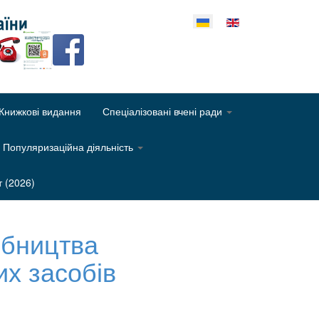
еріть свою мову
Книжкові видання
Спеціалізовані вчені ради
Популяризаційна діяльність
т (2026)
обництва
их засобів