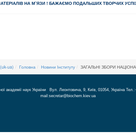
МАТЕРІАЛІВ НА М’ЯЗИ ! БАЖАЄМО ПОДАЛЬШИХ ТВОРЧИХ УСПІ
графічного центру з виробництва інноваційних кровоспинних та ранозагоювал
(uk-ua)
Головна
Новини Інституту
ЗАГАЛЬНІ ЗБОРИ НАЦІОНАЛ
ної академії наук України Вул. Леонтовича, 9, Київ, 01054, Україна Тел.:
mail:secretar@biochem.kiev.ua