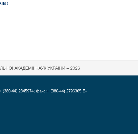
ХІВ !
ьних засобів
ЬНОЇ АКАДЕМІЇ НАУК УКРАЇНИ – 2026
+ (380-44) 2345974; факс:+ (380-44) 2796365 E-