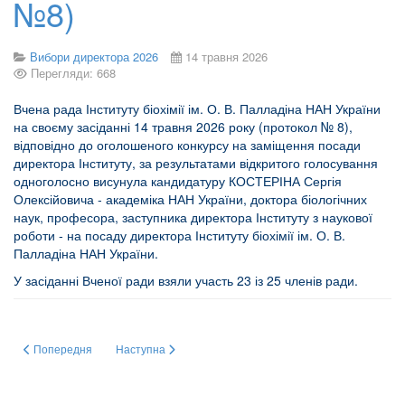
№8)
Вибори директора 2026
14 травня 2026
Перегляди: 668
Вчена рада Інституту біохімії ім. О. В. Палладіна НАН України
на своєму засіданні 14 травня 2026 року (протокол № 8),
відповідно до оголошеного конкурсу на заміщення посади
директора Інституту, за результатами відкритого голосування
одноголосно висунула кандидатуру КОСТЕРІНА Сергія
Олексійовича ‑ академіка НАН України, доктора біологічних
наук, професора, заступника директора Інституту з наукової
роботи ‑ на посаду директора Інституту біохімії ім. О. В.
Палладіна НАН України.
У засіданні Вченої ради взяли участь 23 із 25 членів ради.
Попередня стаття: Оголошення конкурсу на заміщення посад директорів 
Наступна стаття: Наказ Про організацію виборів директо
Попередня
Наступна