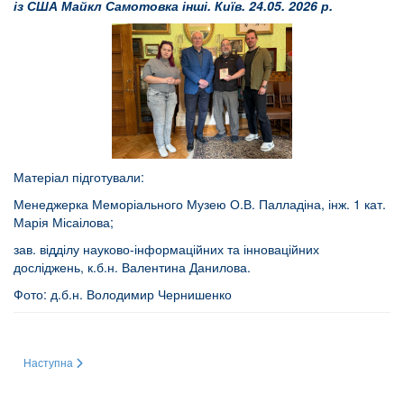
із США Майкл Самотовка інші. Київ. 24.05. 2026 р.
Матеріал підготували:
Менеджерка Меморіального Музею О.В. Палладіна, інж. 1 кат.
Марія Місаілова;
зав. відділу науково-інформаційних та інноваційних
досліджень, к.б.н. Валентина Данилова.
Фото: д.б.н. Володимир Чернишенко
Наступна стаття: МІЖНАРОДНЕ СПІВРОБІТНИЦТВО
Наступна