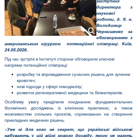
заступник
директора з
наукової
роботи, д. б. н.
Володимир
Чернишенко за
обговоренням з
американським хірургом потенційної співпраці. Київ.
24.05.2026.
Під час зустрічі в Інституті сторони обговорили ключові
напрями потенційної співпраці:
розробку та впровадження сучасних рішень для зупинки
кровотеч;
нові підходи у сфері гемодіалізу;
розвиток регенеративної медицини та біоматеріалів.
Особливу увагу приділили поєднанню фундаментальних
біохімічних досліджень із клінічною практикою, а також
можливостям спільних проєктів, спрямованих на створення
прикладних медичних рішень.
«
Уже ні для кого не секрет, що українські військові
набувають у цій війні нового досвіду, якого не мають