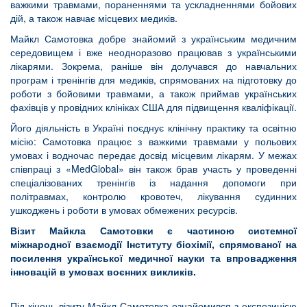
важкими травмами, пораненнями та ускладненнями бойових
дій, а також навчає місцевих медиків.
Майкл Самотовка добре знайомий з українським медичним
середовищем і вже неодноразово працював з українськими
лікарями. Зокрема, раніше він долучався до навчальних
програм і тренінгів для медиків, спрямованих на підготовку до
роботи з бойовими травмами, а також приймав українських
фахівців у провідних клініках США для підвищення кваліфікації.
Його діяльність в Україні поєднує клінічну практику та освітню
місію: Самотовка працює з важкими травмами у польових
умовах і водночас передає досвід місцевим лікарям. У межах
співпраці з «MedGlobal» він також брав участь у проведенні
спеціалізованих тренінгів із надання допомоги при
політравмах, контролю кровотеч, лікування судинних
ушкоджень і роботи в умовах обмежених ресурсів.
Візит Майкла Самотовки є частиною системної
міжнародної взаємодії Інституту біохімії, спрямованої на
посилення української медичної науки та впровадження
інновацій в умовах воєнних викликів.
Під кінець візиту Майкл Самотовка ознайомився з експозицією