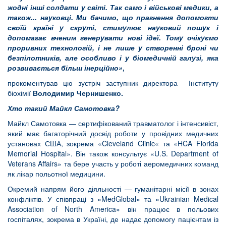
жодні інші солдати у світі. Так само і військові медики, а
також... науковці. Ми бачимо, що прагнення допомогти
своїй країні у скруті, стимулює науковий пошук і
допомагає вченим генерувати нові ідеї. Тому очікуємо
проривних технологій, і не лише у створенні броні чи
безпілотників, але особливо і у біомедичній галузі, яка
розвивається більш інерційно»
,
прокоментував цю зустріч заступник директора Інституту
біохімії
Володимир Чернишенко.
Хто такий Майкл Самотовка?
Майкл Самотовка — сертифікований травматолог і інтенсивіст,
який має багаторічний досвід роботи у провідних медичних
установах США, зокрема «Cleveland Clinic« та «HCA Florida
Memorial Hospital». Він також консультує «U.S. Department of
Veterans Affairs» та бере участь у роботі аеромедичних команд
як лікар польотної медицини.
Окремий напрям його діяльності — гуманітарні місії в зонах
конфліктів. У співпраці з «MedGlobal» та «Ukrainian Medical
Association of North America» він працює в польових
госпіталях, зокрема в Україні, де надає допомогу пацієнтам із