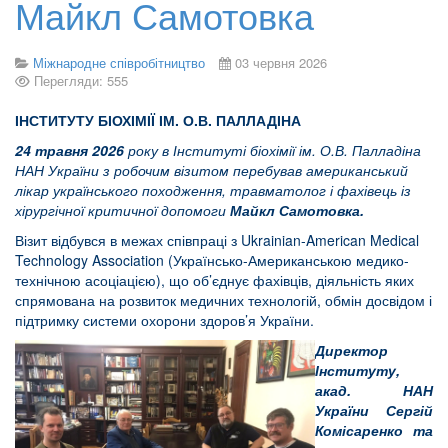
Майкл Самотовка
Міжнародне співробітництво
03 червня 2026
Перегляди: 555
ІНСТИТУТУ БІОХІМІЇ ІМ. О.В. ПАЛЛАДІНА
24 травня 2026
року в Інституті біохімії ім. О.В. Палладіна
НАН України з робочим візитом перебував американський
лікар українського походження, травматолог і фахівець із
хірургічної критичної допомоги
Майкл Самотовка.
Візит відбувся в межах співпраці з Ukrainian-American Medical
Technology Association (Українсько-Американською медико-
технічною асоціацією), що об’єднує фахівців, діяльність яких
спрямована на розвиток медичних технологій, обмін досвідом і
підтримку системи охорони здоров’я України.
Директор
Інституту,
акад. НАН
України Сергій
Комісаренко та