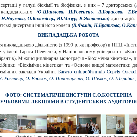
ртації у галузі біохімії та біофізики, з них – 7 докторських (
 кандидатських
(О.Шинлова, Н.Ровенець, Л.Борисова, Т.Ве
Н.Наумова, О.Коломієць, Ю.Мазур, В.Яворовська)
дисертацій. 
тські дисертації інші його колеги
(В.Фомін, Н.Браткова, О.Кап
ВИКЛАДАЦЬКА РОБОТА
ся викладацькою діяльністю (з 1999 р. як професор) в ННЦ «Інсти
ту імені Тараса Шевченка, у Національному університеті «Києво
ірантів). Міждисциплінарна монографія «Біохімічна кінетика», 
осібники «Біохімічна кінетика» та «Основи вищої математики д
демічних закладів України.
Багато співробітників Сергія Олекс
. Ровенець, О. Вадзюк, О. Пономаренко, О. Шелюк, О. Шкрабак, 
.
ФОТО: СИСТЕМАТИЧНІ ВИСТУПИ С.О.КОСТЕРІНА
 УЧБОВИМИ ЛЕКЦІЯМИ В СТУДЕНТСЬКИХ АУДИТОРІ