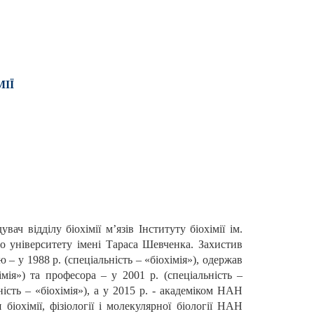
ІЇ
ач відділу біохімії м’язів Інституту біохімії ім.
о університету імені Тараса Шевченка. Захистив
 – у 1988 р. (спеціальність – «біохімія»), одержав
імія») та професора – у 2001 р. (спеціальність –
сть – «біохімія»), а у 2015 р. - академіком НАН
 біохімії, фізіології і молекулярної біології НАН