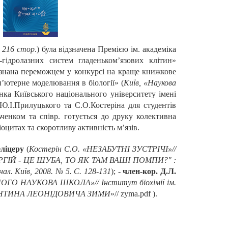
. 216 стор
.) була відзначена Премією ім. академіка
ідролазних систем гладеньком’язових клітин»
изнана переможцем у конкурсі на краще книжкове
п’ютерне моделювання в біології» (
Київ, «Наукова
нка Київського національного університету імені
Ю.І.Прилуцького та С.О.Костеріна для студентів
ьченком та співр. готується до друку колективна
оцитах та скоротливу активність м’язів.
еліцеру
(
Костерін С.О. «НЕЗАБУТНІ ЗУСТРІЧІ»//
ЕРГІЙ - ЦЕ ШУБА, ТО ЯК ТАМ ВАШІ ПОМПИ?" :
л. Київ, 2008. № 5. С. 128-131
); -
член-кор. Д.Л.
ГО НАУКОВА ШКОЛА»// Інститут біохімії ім.
ЕНТИНА ЛЕОНІДОВИЧА ЗИМИ
»// zyma.pdf ).