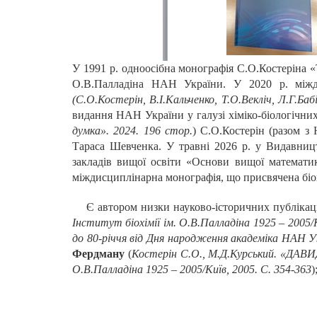
У 1991 р. одноосібна монографія С.О.Костеріна «
О.В.Палладіна НАН України. У 2020 р. міжди
(С.О.Костерін, В.І.Кальченко, Т.О.Векліч, Л.Г.Ба
видання НАН України у галузі хіміко-біологічних
думка». 2024. 196 cтор.
) С.О.Костерін (разом з
Тараса Шевченка. У травні 2026 р. у Видавницт
закладів вищої освіти «Основи вищої математики
міждисциплінарна монографія, що присвячена біохі
Є автором низки науково-історичних публікаці
Інститут біохімії ім. О.В.Палладіна 1925 – 2005/К
до 80-річчя від Дня народження академіка НАН У
Фердману
(
Костерін С.О., М.Д.Курський. «
О.В.Палладіна 1925 – 2005/Київ, 2005. С. 354-363
)