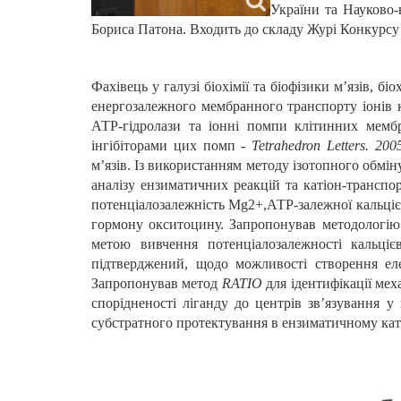
України та Науково-
Бориса Патона. Входить до складу Журі Конку
Фахівець у галузі біохімії та біофізики м’язів, б
енергозалежного мембранного транспорту іонів к
АТР-гідролази та іонні помпи клітинних мембр
інгібіторами цих помп -
Tetrahedron Letters. 20
м’язів. Із використанням методу ізотопного обмі
аналізу ензиматичних реакцій та катіон-транспор
потенціалозалежність Mg2+,АТР-залежної кальцієв
гормону окситоцину. Запропонував методологію д
метою вивчення потенціалозалежності кальці
підтверджений, щодо можливості створення еле
Запропонував метод
RATIO
для ідентифікації мех
спорідненості ліганду до центрів зв’язування 
субстратного протектування в ензиматичному катал