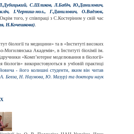
Л.Дубицький, С.Шликов, Л.Бабіч, Ю.Данилович,
кліч, І.Черниш-мол., Г.Данилович, О.Вадзюк,
Окрім того, у співпраці з С.Костеріним у свій час
ля, Н.Кочешкова)
.
тут біології та медицини» та в «Інституті високих
-Могилянська Академія», в Інституті біохімії ім.
підручники «Комп’ютерне моделювання в біології»
ля біологів» використовуються в учбовій практиці
ійовича - його колишні студенти, яким він читав
А. Бевза, Н. Наумова, Ю. Мазур) та доктори наук
ЯХ