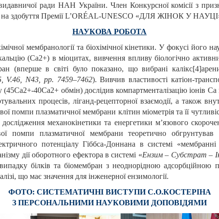
видавничої ради НАН України. Член Конкурсної комісії з приз
рсу на здобуття Премії L’ORÉAL-UNESCO «ДЛЯ ЖІНОК У НАУЦІ
НАУКОВА РОБОТА
іохімічної мембранології та біохімічної кінетики. У фокусі його н
альцію (Ca2+) в міоцитах, вивчення впливу біологічно активни
ан (вперше в світі було показано, що вибрані калікс[4]ар
05, V.46, N43, pp. 7459–7462
). Вивчив властивості катіон-транс
ну (45Са2+-40Са2+ обмін) дослідив компартменталізацію іонів Са 
тувальних процесів, ліганд-рецепторної взаємодії, а також вн
ої помпи плазматичної мембрани клітин міометрія та її чутливіст
ослідження механокінетики та енергетики м’язового скорочення
євої помпи плазматичної мембрани теоретично обгрунтував 
ктричного потенціалу Гіббса-Доннана в системі «мембранні 
анізму дії оборотного ефектора в системі «
Ензим – Субстрат – І
у випадку білків та біомембран з неоднорідною адсорбційною 
ізі, що має значення для інженерної ензимології.
ФОТО: СИСТЕМАТИЧНІ ВИСТУПИ С.О.КОСТЕРІНА
З ПЕРСОНАЛЬНИМИ НАУКОВИМИ ДОПОВІДЯМИ