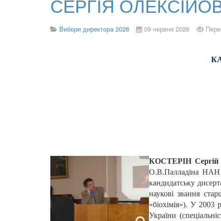
СЕРГІЯ ОЛЕКСІЙО
Вибори директора 2026
09 червня 2026
Пере
К
КОСТЕРІН Сергій 
О.В.Палладіна НАН У
кандидатську дисерта
наукові звання стар
«біохімія»). У 2003
України (спеціальніс