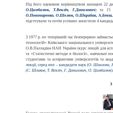
Під його науковим керівництвом захищені 22 дисе
О.Цимбалюк, Т.Векліч, Г.Данилович
) та 15
О.Пономаренко,
О.Шелюк, О.Шкрабак, А.Бевза, 
підготували та потім успішно захистили 4 кандида
З 1977 р. по теперішній час безперервно займаєть
технологій» Київського національного університе
О.В.Палладіна НАН України (курс лекцій для асп
та «Статистичні методи в біології», навчальні п
студентами та аспірантами університетів та ака
лекції, серед них – кандидати наук (
О. Шинлова, Н
(С. Шликов, Т. Векліч, Г. Данилович, О. Цимбалюк
)
З