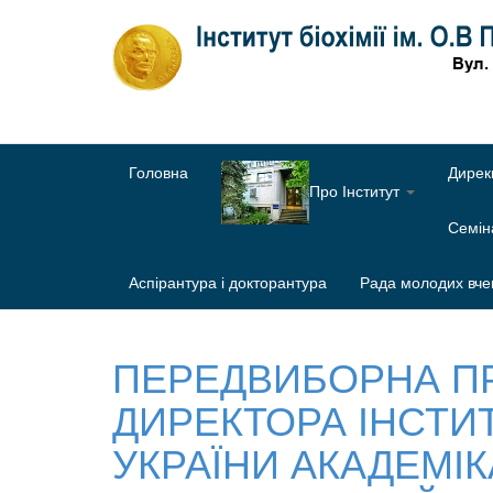
Головна
Дирек
Про Інститут
Семі
Аспірантура і докторантура
Рада молодих вче
ПЕРЕДВИБОРНА П
ДИРЕКТОРА ІНСТИТУ
УКРАЇНИ АКАДЕМІ