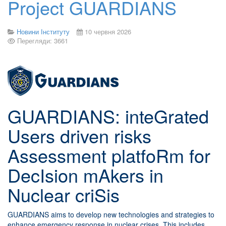
Project GUARDIANS
Новини Інституту
10 червня 2026
Перегляди: 3661
GUARDIANS: inteGrated
Users driven risks
Assessment platfoRm for
DecIsion mAkers in
Nuclear criSis
GUARDIANS aims to develop new technologies and strategies to
enhance emergency response in nuclear crises. This includes