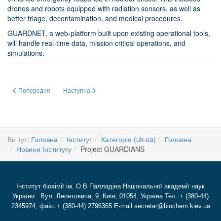
drones and robots equipped with radiation sensors, as well as
better triage, decontamination, and medical procedures.
GUARDNET, a web-platform built upon existing operational tools,
will handle real-time data, mission critical operations, and
simulations.
Попередня стаття: Дуальна освіта: нові можливості для підготовки майбут
Наступна стаття: ЗАГАЛЬНІ ЗБОРИ НАЦІОНАЛЬНОЇ АКА
Попередня
Наступна
Ви тут:
Головна
Інститут
Категорія (uk-ua)
Головна
Новини Інституту
Project GUARDIANS
Інститут біохімії ім. О.В Палладіна Національної академії наук
України Вул. Леонтовича, 9, Київ, 01054, Україна Тел.:+ (380-44)
2345974; факс:+ (380-44) 2796365 E-mail:secretar@biochem.kiev.ua