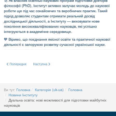
🚀 Як власник освітньо-наукових програм підготовки докторів
філософії (PhD), Інститут активно залучає молодь до наукової
роботи ще під час ознайомчих та виробничих практик. Такий
підхід дозволяє студентам отримати реальний досвід
дослідницької діяльності, а Інституту — виховувати нове
покоління висококваліфікованих науковців, які успішно
інтегруються в академічне середовище.
💙 Віримо, що поєднання якісної освіти та практичної наукової
діяльності є запорукою розвитку сучасної української науки.
Попередня стаття: Конкурс на заміщення посади провідного наукового співр
Наступна стаття: Project GUARDIANS
Попередня
Наступна
Ви тут:
Головна
Категорія (uk-ua)
Головна
Новини Інституту
Дуальна освіта: нові можливості для підготовки майбутніх
науковців