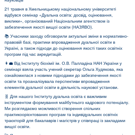
21 травня в Хмельницькому національному університеті
відбувся семінар «Дуальна освіта: досвід, оцінювання,
виклики», організований Національним агентством із
забезпечення якості вищої освіти (НАЗЯВО).
📚 Учасники заходу обговорили актуальні зміни в нормативно-
правовій базі, практики впровадження дуальної освіти в
Україні, а також підходи до оцінювання якості таких освітніх
програм під час акредитацій.
👩‍💼 Від Інституту біохімії ім. О.В. Палладіна НАН України у
семінарі взяла участь учений секретар Ольга Худякова, яка
ознайомилася з новими підходами до забезпечення якості
освіти та проаналізувала перспективи впровадження
елементів дуальної освіти в діяльність наукової установи.
🧬 Для нашого Інституту дуальна освіта є важливим
інструментом формування майбутнього кадрового потенціалу.
Ми розглядаємо можливості створення спільних
практикоорієнтованих програм та індивідуальних освітніх
траєкторій для бакалаврів і магістрів у співпраці із закладами
вищої освіти.