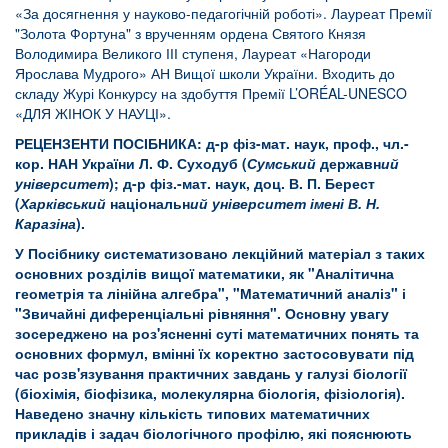
«За досягнення у науково-педагогічній роботі». Лауреат Премії
"Золота Фортуна" з врученням ордена Святого Князя
Володимира Великого ІІІ ступеня, Лауреат «Нагороди
Ярослава Мудрого» АН Вищої школи України. Входить до
складу Журі Конкурсу на здобуття Премії L’ORÉAL-UNESCO
«ДЛЯ ЖІНОК У НАУЦІ».
РЕЦЕНЗЕНТИ ПОСІБНИКА:
д-р фіз-мат. наук, проф., чл.-
кор. НАН України Л. Ф. Суходуб (
Сумський
державн
ий
університет
); д-р фіз.-мат. наук, доц. В. П. Берест
(
Харківський
національн
ий університет імені В. Н.
Каразіна
).
У Посібнику систематизовано лекційний матеріал з таких
основних розділів вищої математики, як "Аналітична
геометрія та лінійна алгебра", "Математичний аналіз" і
"Звичайні диференціальні рівняння". Основну увагу
зосереджено на роз'ясненні суті математичних понять та
основних формул, вмінні їх коректно застосовувати під
час розв'язування практичних завдань у галузі біології
(біохімія, біофізика, молекулярна біологія, фізіологія).
Наведено значну кількість типових математичних
прикладів і задач біологічного профілю, які пояснюють