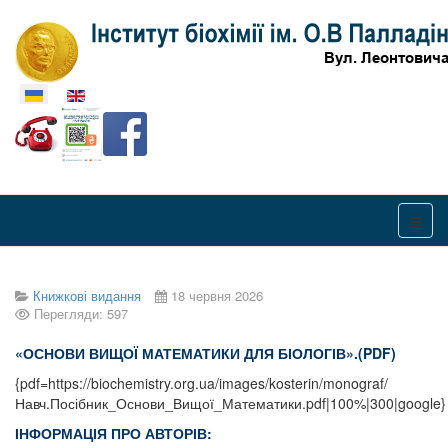
Оберіть свою мову
Книжкові видання
18 червня 2026
Перегляди: 597
«ОСНОВИ ВИЩОЇ
МАТЕМАТИКИ ДЛЯ БІОЛОГІВ».(PDF)
{pdf=https://biochemistry.org.ua/images/kosterin/monograf/
Навч.Посібник_Основи_Вищої_Математики.pdf|100%|300|google}
ІНФОРМАЦІЯ ПРО АВТОРІВ: