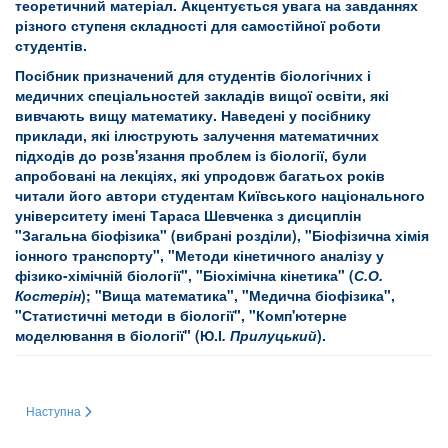
теоретичний матеріал. Акцентується увага на завданнях
різного ступеня складності для самостійної роботи
студентів.
Посібник призначений для студентів біологічних і
медичних спеціальностей закладів вищої освіти, які
вивчають вищу математику. Наведені у посібнику
приклади, які ілюструють залучення математичних
підходів до розв'язання проблем із біології, були
апробовані на лекціях, які упродовж багатьох років
читали його автори студентам Київського національного
університету імені Тараса Шевченка з дисциплін
"Загальна біофізика" (вибрані розділи), "Біофізична хімія
іонного транспорту", "Методи кінетичного аналізу у
фізико-хімічній біології", "Біохімічна кінетика" (
С.О.
Костерін
); "Вища математика", "Медична біофізика",
"Статистичні методи в біології", "Комп'ютерне
моделювання в біології" (Ю.І
. Прилуцький
).
Наступна стаття: Монографії та підручники співробітників Інституту біохім
Наступна