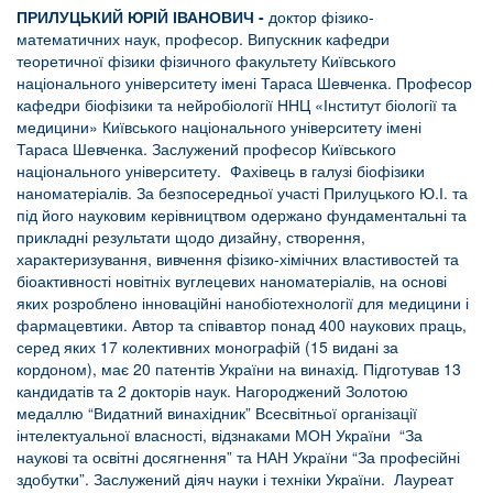
ПРИЛУЦЬКИЙ ЮРІЙ ІВАНОВИЧ
-
доктор фізико-
математичних наук, професор. Випускник кафедри
теоретичної фізики фізичного факультету Київського
національного університету імені Тараса Шевченка. Професор
кафедри біофізики та нейробіології ННЦ «Інститут біології та
медицини» Київського національного університету імені
Тараса Шевченка. Заслужений професор Київського
національного університету. Фахівець в галузі біофізики
наноматеріалів. За безпосередньої участі Прилуцького Ю.І. та
під його науковим керівництвом одержано фундаментальні та
прикладні результати щодо дизайну, створення,
характеризування, вивчення фізико-хімічних властивостей та
біоактивності новітніх вуглецевих наноматеріалів, на основі
яких розроблено інноваційні нанобіотехнології для медицини і
фармацевтики. Автор та співавтор понад 400 наукових праць,
серед яких 17 колективних монографій (15 видані за
кордоном), має 20 патентів України на винахід. Підготував 13
кандидатів та 2 докторів наук. Нагороджений Золотою
медаллю “Видатний винахідник”
Всесвітньої організації
інтелектуальної власності, відзнаками МОН України “За
наукові та освітні досягнення” та НАН України “За професійні
здобутки”. Заслужений діяч науки і техніки України. Лауреат