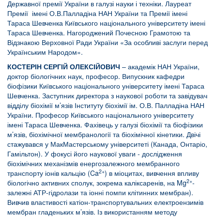
Державної премії України в галузі науки і техніки. Лауреат
Премії імені О.В.Палладіна НАН України та Премії імені
Тараса Шевченка Київського національного університету імені
Тараса Шевченка. Нагороджений
Почесною Грамотою та
Відзнакою Верховної Ради України «За особливі заслуги перед
Українським Народом».
КОСТЕРІН СЕРГІЙ ОЛЕКСІЙОВИЧ
– академік НАН України,
доктор біологічних наук, професор. Випускник кафедри
біофізики Київського національного університету імені Тараса
Шевченка. Заступник директора з наукової роботи та завідувач
відділу біохімії м’язів Інституту біохімії ім. О.В. Палладіна НАН
України. Професор Київського національного університету
імені Тараса Шевченка. Фахівець у галузі біохімії та біофізики
м’язів, біохімічної мембранології та біохімічної кінетики. Двічі
стажувався у МакМастерському університеті (Канада, Онтаріо,
Гамільтон). У фокусі його наукової уваги - дослідження
біохімічних механізмів енергозалежного мембранного
2+
транспорту іонів кальцію (Ca
) в міоцитах, вивчення впливу
2+
біологічно активних сполук, зокрема каліксаренів, на Mg
-
залежні АТР-гідролази та іонні помпи клітинних мембран).
Вивчив властивості катіон-транспортувальних електроензимів
мембран гладеньких м’язів. Із використанням методу