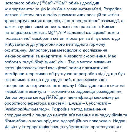
45
2+
40
2+
ізотопного обміну (
Са
-
Са
обмін) дослідив
компартменталізацію іонів Са в гладенькому м’язі. Розробив
методи кінетичного аналізу ензиматичних реакцій та катіон-
транспортувальних процесів, ліганд-рецепторної взаємодії, а
також внутрішньоклітинних кальцієвих транзієнтів. Вивчив
2+
потенціалозалежність Mg
,АТР-залежної кальцієвої помпи
плазматичної мембрани клітин міометрія та її чутливість до
інгібувальної дії утеротонічного пептидного гормону
окситоцину. Запропонував методологію дослідження
механокінетики та енергетики м’язового скорочення. Має
роботи у галузі біофізичної хімії. Так, з метою вивчення
потенціалозалежності кальцієвої помпи плазматичної
мембрани теоретично обгрунтував та розробив підхід, що був
експериментально підтверджений, щодо можливості
створення електричного потенціалу Гіббса-Доннана в системі
«мембранні везикули – ізотонічне середовище розведення».
Запропонував метод
RATIO
для ідентифікації механізму дії
оборотного ефектора в системі «
Ензим – Субстрат –
Інгібітор/Активатор
». Розробив метод визначення
спорідненості ліганду до центрів зв’язування у випадку білків та
біомембран з неоднорідною адсорбційною поверхнею. Надав
кількісну інтерпретацію явища субстратного протектування в