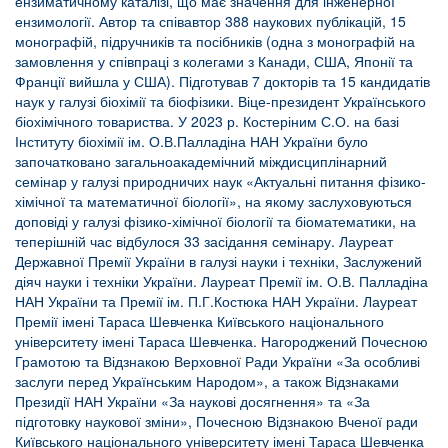
ензиматичному каталізі, що має значення для інженерної
ензимології. Автор та співавтор 388 наукових публікацій, 15
монографій, підручників та посібників (одна з монографій на
замовлення у співпраці з колегами з Канади, США, Японії та
Франції вийшла у США). Підготував 7 докторів та 15 кандидатів
наук у галузі біохімії та біофізики. Віце-президент Українського
біохімічного товариства. У 2023 р. Костеріним С.О. на базі
Інституту біохімії ім. О.В.Палладіна НАН України було
започатковано загальноакадемічний міждисциплінарний
семінар у галузі природничих наук «Актуальні питання фізико-
хімічної та математичної біології», на якому заслуховуються
доповіді у галузі фізико-хімічної біології та біоматематики, на
теперішній час відбулося 33 засідання семінару. Лауреат
Державної Премії України в галузі науки і техніки, Заслужений
діяч науки і техніки України. Лауреат Премії ім. О.В. Палладіна
НАН України та Премії ім. П.Г.Костюка НАН України. Лауреат
Премії імені Тараса Шевченка Київського національного
університету імені Тараса Шевченка. Нагороджений
Почесною
Грамотою та Відзнакою Верховної Ради України «За особливі
заслуги перед Українським Народом», а також Відзнаками
Президії НАН України «За наукові досягнення» та «За
підготовку наукової зміни», Почесною Відзнакою Вченої ради
Київського національного університету імені Тараса Шевченка