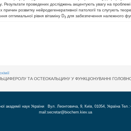
у. Результати проведених досліджень акцентують увагу на пробле
их причин розвитку нейродегенеративної патології та слугують тео
ння оптимальної рівня вітаміну D
для забезпечення належного фу
3
ього середовища: мембрано‑асоційовані механізми дії та шляхи подолання н
ИВНОСТІ ТРОМБІНУ І ПЛАЗМІНУ В ПРОЦЕСІ ФОРМУВАННЯ І РОЗЧИНЕННЯ З
хімії
ЬЦИФЕРОЛУ ТА ОСТЕОКАЛЬЦИНУ У ФУНКЦІОНУВАННІ ГОЛОВН
ної академії наук України Вул. Леонтовича, 9, Київ, 01054, Україна Тел.:
mail:secretar@biochem.kiev.ua