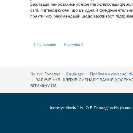
реалізації нейрозахисних ефектів холекальциферол
світі, підтверджуючи, що це одна із фундаментальн
практичних рекомендацій щодо важливості підтрима
Попередня стаття: Нейроактивні забруднювачі навколишн
Наступна стаття: РЕГУЛЮВАННЯ АКТ
Попередня
Наступна
Ви тут:
Головна
Семінари
Проблеми сучасної біо
ЗАЛУЧЕННЯ ШЛЯХІВ СИГНАЛЮВАННЯ ХОЛЕКАЛ
ВІТАМІНУ D3
Інститут біохімії ім. О.В Палладіна Національ