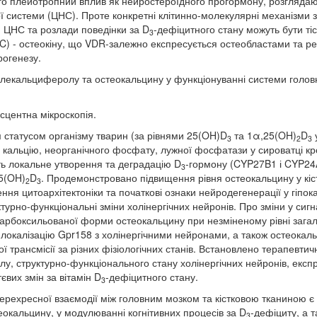
го плейотропний вплив як нейростероїдного прогормону, розглядают
ї системи (ЦНС). Проте конкретні клітинно-молекулярні механізми з
 ЦНС та розлади поведінки за D
-дефіцитного стану можуть бути ті
3
 - остеокіну, що VDR-залежно експресується остеобластами та регу
рогенезу.
лекальциферолу та остеокальцину у функціонуванні системи головн
ресцентна мікроскопія.
м статусом організму тварин (за рівнями 25(OH)D
та 1α,25(OH)
D
у
3
2
3
 кальцію, неорганічного фосфату, лужної фосфатази у сироватці кров
ть локальне утворення та деградацію D
-гормону (CYP27B1 і CYP24A
3
25(OH)
D
. Продемонстровано підвищення рівня остеокальцину у кістк
2
3
ня цитоархітектоніки та початкові ознаки нейродегенерації у гіпока
турно-функціональні зміни холінергічних нейронів. Про зміни у си
арбоксильованої форми остеокальцину при незміненому рівні загаль
-локалізацію Gpr158 з холінергічними нейронами, а також остеокаль
ї трансмісії за різних фізіологічних станів. Встановлено терапевтич
, структурно-функціонального стану холінергічних нейронів, експр
вих змін за вітамін D
-дефіцитного стану.
3
рехресної взаємодії між головним мозком та кістковою тканиною є
теокальцину, у модулюванні когнітивних процесів за D
-дефіциту, а 
3