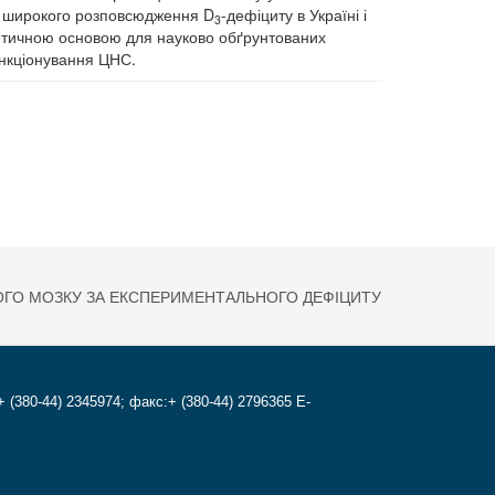
мі широкого розповсюдження D
-дефіциту в Україні і
3
ретичною основою для науково обґрунтованих
нкціонування ЦНС.
ейротоксичності
ГУСТКУ В ПЛАЗМІ КРОВІ ЛЮДИНИ
ОГО МОЗКУ ЗА ЕКСПЕРИМЕНТАЛЬНОГО ДЕФІЦИТУ
+ (380-44) 2345974; факс:+ (380-44) 2796365 E-