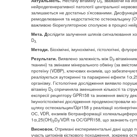
Актуальність.
Нестачу вітаміну D
, зважаючи на йо
3
нейродегенеративної патології центральної нервово
залишаються не достатньо з’ясованими. Дисфункція
ремоделювання та недостатністю остеокальцину (OC)
важливою біорегуляторною сполукою в процесі ней
Мета. Д
ослідити залучення шляхів сигналювання хо
D
3.
Методи.
Біохімічні, імунохімічні, гістологічні, флуо
Результати.
Виявлено залежність між D
-вітамінни
3
тканині) та змінами мінерального обміну (за вмістом
протеїну (VDBP), ключових ензимів, що забезпечую
реалізуються аутокринні та паракринні ефекти 1α,
організму. Гістологічне дослідження виявило порушен
вітаміну D
спричиняла зменшення кількості та струк
3
експресії рецептору GPR158 та зниження вмісту дек
Імуногістохімічні дослідження продемонстровали ко
щляху остеокальцин/Gpr158 у реалізації холінергічно
ОС, VDR, ензимів біотранформації холекальциферолу
1α,25(OH)
D
/VDR та ОС/GPR158, що зазнають суттє
2
3
Висновок.
Отримані експериментальні дані щодо пе
участь цитокінів кісткового походження, зокрема ос