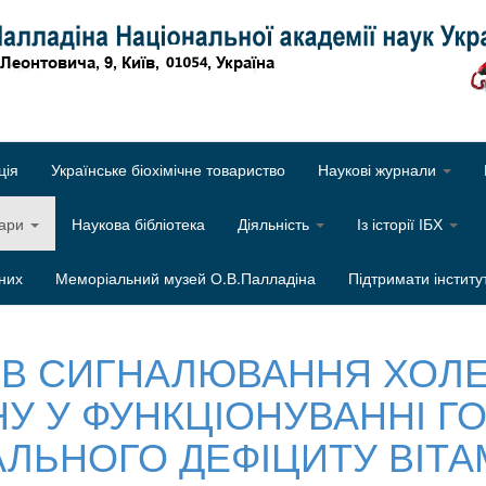
Об
ція
Українське біохімічне товариство
Наукові журнали
нари
Наукова бібліотека
Діяльність
Із історії ІБХ
них
Меморіальний музей О.В.Палладіна
Підтримати інститу
ІВ СИГНАЛЮВАННЯ ХОЛ
У У ФУНКЦІОНУВАННІ Г
ЛЬНОГО ДЕФІЦИТУ ВІТА