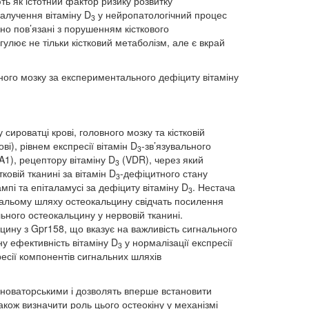
ь як істотний фактор ризику розвитку
алучення вітаміну D
у нейропатологічний процес
3
сно пов’язані з порушенням кісткового
лює не тільки кістковий метаболізм, але є вкрай
ого мозку за експериментального дефіциту вітаміну
 сироватці крові, головного мозку та кістковій
і), рівнем експресії вітамін D
-зв’язувального
3
1), рецептору вітаміну D
(VDR), через який
3
овій тканині за вітамін D
-дефіцитного стану
3
мпі та епіталамусі за дефіциту вітаміну D
. Нестача
3
гнальому шляху остеокальцину свідчать посилення
ного остеокальцину у нервовій тканині.
цину з Gpr158, що вказує на важливість сигнального
ну ефективність вітаміну D
у нормалізації експресії
3
есії компонентів сигнальних шляхів
 новаторськими і дозволять вперше встановити
також визначити роль цього остеокіну у механізмі