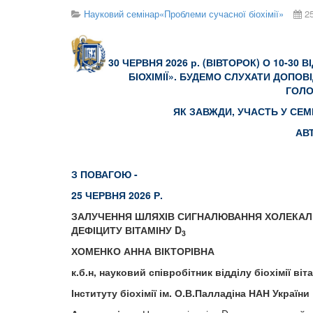
Науковий семінар«Проблеми сучасної біохімії»
2
30 ЧЕРВНЯ 2026 р. (ВІВТОРОК) О 10-
БІОХІМІЇ». БУДЕМО СЛУХАТИ ДОП
ГОЛО
ЯК ЗАВЖДИ, УЧАСТЬ У СЕ
АВ
З ПОВАГОЮ 
25
ЧЕРВНЯ 2026 Р.
ЗАЛУЧЕННЯ ШЛЯХІВ СИГНАЛЮВАННЯ ХОЛЕКАЛ
ДЕФІЦИТУ ВІТАМІНУ D
3
ХОМЕНКО АННА ВІКТОРІВНА
к.б.н, науковий співробітник відділу біохімії віт
Інституту біохімії ім. О.В.Палладіна НАН України