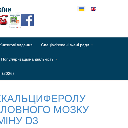
еріть свою мову
Книжкові видання
Спеціалізовані вчені ради
Популяризаційна діяльність
т (2026)
ЕКАЛЬЦИФЕРОЛУ
ОЛОВНОГО МОЗКУ
МІНУ D3