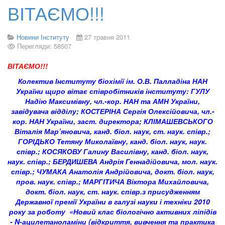
ВІТАЄМО!!!
Новини Інституту
27 травня 2011
Перегляди: 58507
ВІТАЄМО!!!
Колектив Інституту біохімії ім. О.В. Палладіна НАН
України щиро вітає співробітників інституту: ГУЛУ
Надію Максимівну, чл.-кор. НАН та АМН України,
завідувача відділу; КОСТЕРІНА Сергія Олексійовича, чл.-
кор. НАН України, заст. директора; КЛІМАШЕВСЬКОГО
Віталія Мар’яновича, канд. біол. наук, ст. наук. співр.;
ГОРІДЬКО Тетяну Миколаївну, канд. біол. наук, наук.
співр.; КОСЯКОВУ Галину Василівну, канд. біол. наук,
наук. співр.; БЕРДИШЕВА Андрія Геннадійовича, мол. наук.
співр.; ЧУМАКА Анатолія Андрійовича, докт. біол. наук,
пров. наук. співр.; МАРГІТИЧА Віктора Михайловича,
докт. біол. наук, ст. наук. співр.
з присудженням
Державної премії України в галузі науки і техніки 2010
року за роботу
«Новий клас біологічно активних ліпідів
- N-ацилетаноламіни (відкриття, вивчення та практика