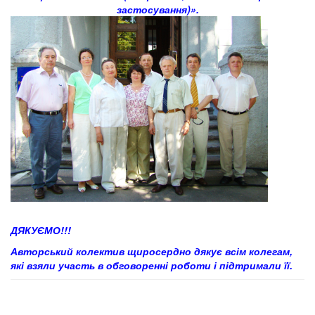
застосування)».
ДЯКУЄМО!!!
Авторський колектив щиросердно дякує всім колегам,
які взяли участь в обговоренні роботи і підтримали її.