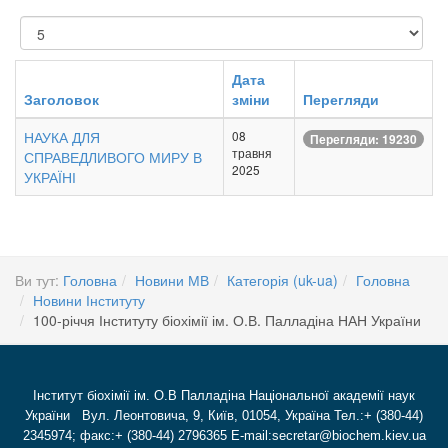
Показувати
Дата
Заголовок
зміни
Перегляди
НАУКА ДЛЯ
08
Перегляди: 19230
травня
СПРАВЕДЛИВОГО МИРУ В
2025
УКРАЇНІ
Ви тут:
Головна
Новини МВ
Категорія (uk-ua)
Головна
Новини Інституту
100-річчя Інституту біохімії ім. О.В. Палладіна НАН України
Інститут біохімії ім. О.В Палладіна Національної академії наук
України Вул. Леонтовича, 9, Київ, 01054, Україна Тел.:+ (380-44)
2345974; факс:+ (380-44) 2796365 E-mail:secretar@biochem.kiev.ua