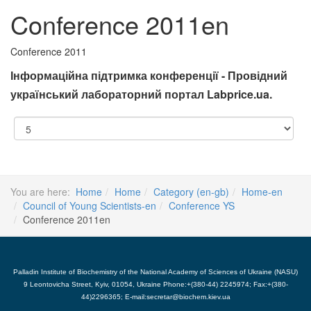
Conference 2011en
Conference 2011
Інформаційна підтримка конференції - Провідний
український лабораторний портал Labprice.ua.
Display
#
You are here:
Home
Home
Category (en-gb)
Home-en
Council of Young Scientists-en
Conference YS
Conference 2011en
Palladin Institute of Biochemistry of the National Academy of Sciences of Ukraine (NASU)
9 Leontovicha Street, Kyiv, 01054, Ukraine Phone:+(380-44) 2245974; Fax:+(380-
44)2296365; E-mail:secretar@biochem.kiev.ua