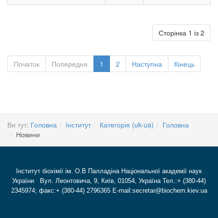
Сторінка 1 із 2
Початок
Попередня
1
2
Наступна
Кінець
Ви тут:
Головна
Інститут
Категорія (uk-ua)
Головна
Новини
Інститут біохімії ім. О.В Палладіна Національної академії наук
України Вул. Леонтовича, 9, Київ, 01054, Україна Тел.:+ (380-44)
2345974; факс:+ (380-44) 2796365 E-mail:secretar@biochem.kiev.ua