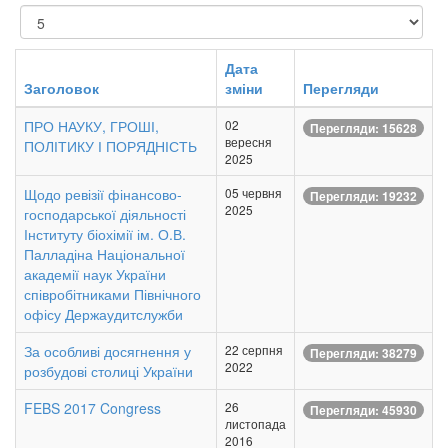
Показувати
Дата
Заголовок
зміни
Перегляди
ПРО НАУКУ, ГРОШІ,
02
Перегляди: 15628
вересня
ПОЛІТИКУ І ПОРЯДНІСТЬ
2025
Щодо ревізії фінансово-
05 червня
Перегляди: 19232
2025
господарської діяльності
Інституту біохімії ім. О.В.
Палладіна Національної
академії наук України
співробітниками Північного
офісу Держаудитслужби
За особливі досягнення у
22 серпня
Перегляди: 38279
2022
розбудові столиці України
FEBS 2017 Congress
26
Перегляди: 45930
листопада
2016