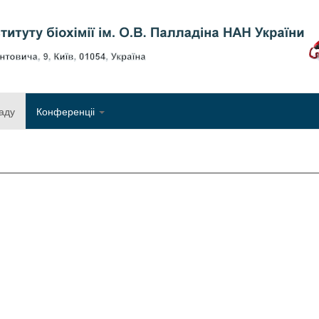
Об
аду
Конференціі