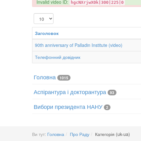
danger
Invalid video ID:
hgcNXrjwX0k|300|225|0
Показувати
Заголовок
90th anniversary of Palladin Institute (video)
Телефонний довідник
Головна
1015
Аспірантура і докторантура
93
Вибори президента НАНУ
2
Ви тут:
Головна
Про Раду
Категорія (uk-ua)