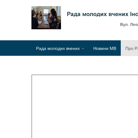
Рада молодих вчених
Новини МВ
Про Р