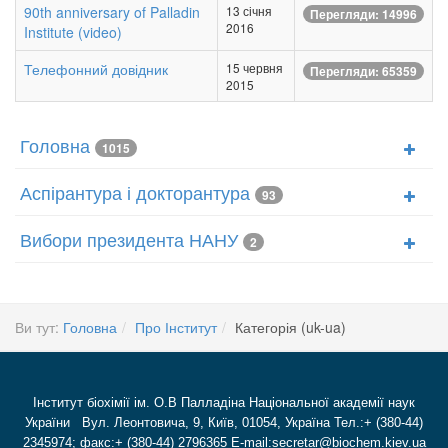
90th anniversary of Palladin
13 січня
Перегляди: 14996
2016
Institute (video)
Телефонний довідник
15 червня
Перегляди: 65359
2015
Головна
1015
Аспірантура і докторантура
93
Вибори президента НАНУ
2
Ви тут:
Головна
Про Інститут
Категорія (uk-ua)
Інститут біохімії ім. О.В Палладіна Національної академії наук
України Вул. Леонтовича, 9, Київ, 01054, Україна Тел.:+ (380-44)
2345974; факс:+ (380-44) 2796365 E-mail:secretar@biochem.kiev.ua