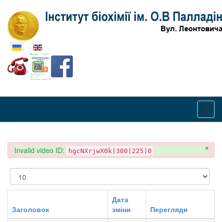
Оберіть свою мову
×
danger
Invalid video ID:
hgcNXrjwX0k|300|225|0
Показувати
Дата
Заголовок
зміни
Перегляди