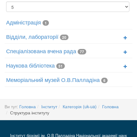
Показувати
Адміністрація
1
Відділи, лабораторії
20
Спеціалізована вчена рада
77
Наукова бібліотека
51
Меморіальний музей О.В.Палладіна
6
Ви тут:
Головна
Інститут
Категорія (uk-ua)
Головна
Структура інституту
Інститут біохімії ім. О.В Палладіна Національної академії наук