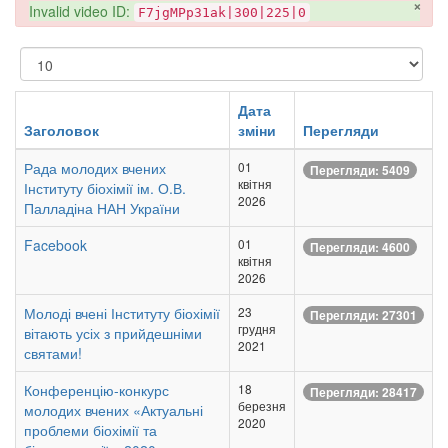
×
danger
Invalid video ID:
F7jgMPp31ak|300|225|0
Показувати
Дата
Заголовок
зміни
Перегляди
Рада молодих вчених
01
Перегляди: 5409
квітня
Інституту біохімії ім. О.В.
2026
Палладіна НАН України
Facebook
01
Перегляди: 4600
квітня
2026
Молоді вчені Інституту біохімії
23
Перегляди: 27301
грудня
вітають усіх з прийдешніми
2021
святами!
Конференцію-конкурс
18
Перегляди: 28417
березня
молодих вчених «Актуальні
2020
проблеми біохімії та