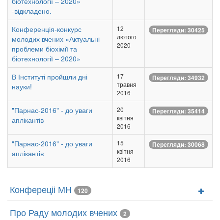
біотехнології – 2020»
-відкладено.
Конференція-конкурс
12
Перегляди: 30425
лютого
молодих вчених «Актуальні
2020
проблеми біохімії та
біотехнології – 2020»
В Інституті пройшли дні
17
Перегляди: 34932
травня
науки!
2016
"Парнас-2016" - до уваги
20
Перегляди: 35414
квітня
аплікантів
2016
"Парнас-2016" - до уваги
15
Перегляди: 30068
квітня
аплікантів
2016
Конфереціі МН
120
Про Раду молодих вчених
2