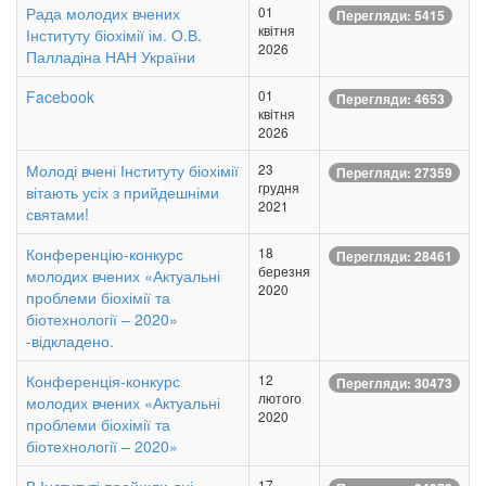
Рада молодих вчених
01
Перегляди: 5415
квітня
Інституту біохімії ім. О.В.
2026
Палладіна НАН України
Facebook
01
Перегляди: 4653
квітня
2026
Молоді вчені Інституту біохімії
23
Перегляди: 27359
грудня
вітають усіх з прийдешніми
2021
святами!
Конференцію-конкурс
18
Перегляди: 28461
березня
молодих вчених «Актуальні
2020
проблеми біохімії та
біотехнології – 2020»
-відкладено.
Конференція-конкурс
12
Перегляди: 30473
лютого
молодих вчених «Актуальні
2020
проблеми біохімії та
біотехнології – 2020»
17