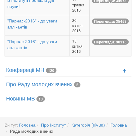
В Інституті пройшли дні
Перегляди: 34973
травня
науки!
2016
"Парнас-2016" - до уваги
20
Перегляди: 35458
квітня
аплікантів
2016
"Парнас-2016" - до уваги
15
Перегляди: 30115
квітня
аплікантів
2016
Конфереціі МН
120
Про Раду молодих вчених
2
Новини МВ
10
Ви тут:
Головна
Про Інститут
Категорія (uk-ua)
Головна
Рада молодих вчених