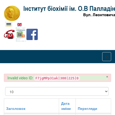
Оберіть свою мову
×
danger
Invalid video ID:
F7jgMPp31ak|300|225|0
Показувати
Дата
Заголовок
зміни
Перегляди