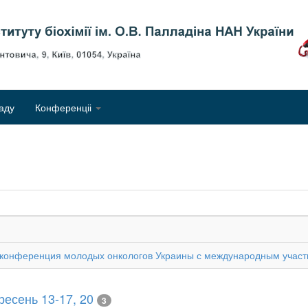
Об
аду
Конференціі
ся конференция молодых онкологов Украины с международным участ
есень 13-17, 20
3