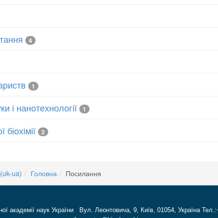
читання
4
ариств
1
ки і нанотехнології
1
 біохімії
2
(uk-ua)
Головна
Посилання
ної академії наук України Вул. Леонтовича, 9, Київ, 01054, Україна Тел.: