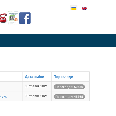
еріть свою мову
Дата зміни
Перегляди
08 травня 2021
Перегляди: 50656
ием.
08 травня 2021
Перегляди: 45765