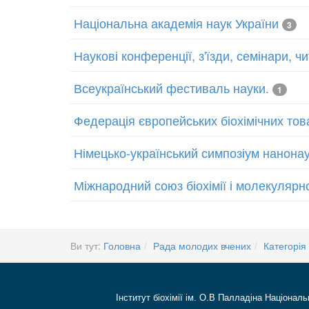
Національна академія наук України
3
Наукові конференції, з'їзди, семінари, 
Всеукраїнський фестиваль науки.
1
Федерація європейських біохімічних тов
Німецько-український симпозіум нанонау
Міжнародний союз біохімії і молекулярної
Ви тут:
Головна
Рада молодих вчених
Категорія 
Інститут біохімії ім. О.В Палладіна Національ