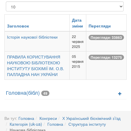
Показувати
Дата
Заголовок
зміни
Перегляди
Історія наукової бібліотеки
22
Перегляди: 33863
червня
2025
ПРАВИЛА КОРИСТУВАННЯ
05
Перегляди: 13275
червня
НАУКОВОЮ БІБЛІОТЕКОЮ
2015
ІНСТИТУТУ БІОХІМІЇ ІМ. О.В.
ПАЛЛАДІНА НАН УКРАЇНИ
Головна(бібл)
49
Ви тут:
Головна
Конгреси
Х Український біохімічний з’їзд
Категорія (uk-ua)
Головна
Структура інституту
Наукова бібліотека