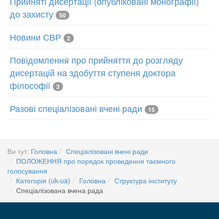
Прийняті дисертації (опубліковані монографії)
до захисту
50
Новини СВР
2
Повідомлення про прийняття до розгляду
дисертацій на здобуття ступеня доктора
філософії
3
Разові спеціалізовані вчені ради
15
Ви тут:
Головна
Спеціалізовані вчені ради
ПОЛОЖЕННЯ про порядок проведення таємного
голосування
Категорія (uk-ua)
Головна
Структура інституту
Спеціалізована вчена рада