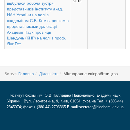
2016
відбулася робоча зустріч
представників Інституту акад.
НАН України на чолі з
академіком С.В. Комісаренком з
представниками делегації
Академії Наук провінції
Шандунь (КНР) на чолі з проф.
Янг Гет
Ви тут:
Головна
Діяльність
Міжнародне співробітництво
Інститут біохімії ім. О.В Палладіна Національної академії наук
України Вул. Леонтовича, 9, Київ, 01054, Україна Тел.:+ (380-44)
2345974; факс:+ (380-44) 2796365 E-mail:secretar@biochem.kiev.ua