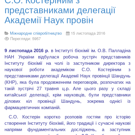
представниками делегації
Академії Наук провін
Міжнародне співробітництво
15 листопада 2016
Перегляди: 5957
9
листопада 2016 р
. в Інституті біохімії ім. О.В. Палладіна
НАН України відбулася робоча зустріч представників
Інституту біохімії на чолі із заступником директора з
наукової роботи академіком С.О. Костеріним з
представниками делегації Академії Наук провінції Шандунь
(КНР), яка була продовженням переговорів, розпочатих на
такій зустрічі 27 травня ц.р. Але цього разу у складі
китайської делегації, крім науковців, були представники
ділових кіл провінції Шандунь, зокрема однієї із
фармацевтичних компаній.
С.О. Костерін коротко розповів гостям про історію
створення Інституту біохімії, його традиції і сучасні наукові
напрями фундаментальних досліджень, а заступник