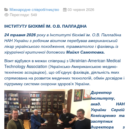
Міжнародне співробітництво
03 червня 2026
Перегляди: 549
ІНСТИТУТУ БІОХІМІЇ ІМ. О.В. ПАЛЛАДІНА
24 травня 2026
року в Інституті біохімії ім. О.В. Палладіна
НАН України з робочим візитом перебував американський
лікар українського походження, травматолог і фахівець із
хірургічної критичної допомоги
Майкл Самотовка.
Візит відбувся в межах співпраці з Ukrainian-American Medical
Technology Association (Українсько-Американською медико-
технічною асоціацією), що об’єднує фахівців, діяльність яких
спрямована на розвиток медичних технологій, обмін досвідом і
підтримку системи охорони здоров’я України.
Директор
Інституту,
акад. НАН
України Сергій
Комісаренко та
заступник
директора з