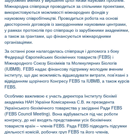
зарубіжних вчених у вирішенні цілої низки наукових проблем.
Міжнародна співпраця проводиться за спільними проектами,
використовуються можливості міжнародних фондів у
науковому співробітництві. Проводиться робота на основі
двосторонніх договорів із закордонними науковими центрами,
у рамках протоколів про співпрацю із зарубіжними академіями,
а також за грантами, що фінансуються міжнародними
організаціями.
За останні роки налагодилась співпраця і допомога з боку
Федерації Європейських біохімічних товариств (FEBS) і
Міжнародного Союзу Біохіміків та Молекулярних Біологів
(IUBMB). FEBS надає фінансову підтримку молодим вченим
інституту, що дає можливість відшкодувати витрати, пов’язані з
відвіданням щорічного Конгресу FEBS та IUBMB, а також курсів
FEBS.
Особливо важливою є участь директора Інституту біохімії
академіка НАН України Комісаренка С.В. як президента
Українського біохімічного товариства у засіданні Ради FEBS
(FEBS Council Meeting). Вона відбувається під час роботи
конгресу, до неї входять представники усіх біохімічних
товариств країн ‒ членів FEBS. Рада FEBS підводить підсумки
діяльності комісій, робочих груп FEBS та його членів,