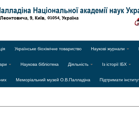
Об
ція
Українське біохімічне товариство
Наукові журнали
нари
Наукова бібліотека
Діяльність
Із історії ІБХ
них
Меморіальний музей О.В.Палладіна
Підтримати інститу