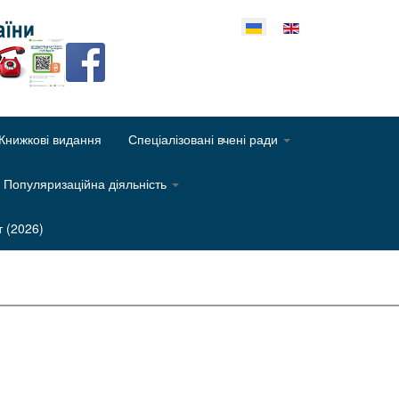
еріть свою мову
Книжкові видання
Спеціалізовані вчені ради
Популяризаційна діяльність
т (2026)