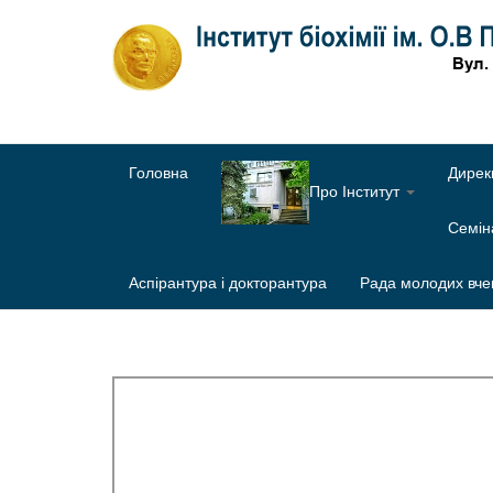
Головна
Дирек
Про Інститут
Семі
Аспірантура і докторантура
Рада молодих вче