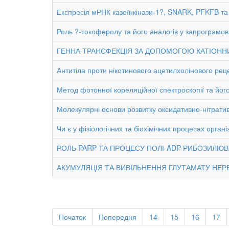
Експресія мРНК казеїнкінази-1?, SNARK, PFKFB та ц
Роль ?-токоферолу та його аналогів у запрограмова
ГЕННА ТРАНСФЕКЦІЯ ЗА ДОПОМОГОЮ КАТІОННИ
Антитіла проти нікотинового ацетилхолінового рец
Метод фотонної кореляційної спектроскопії та його 
Молекулярні основи розвитку оксидативно-нітратив
Чи є у фізіологічних та біохімічних процесах орга
РОЛЬ PARP ТА ПРОЦЕСУ ПОЛІ-ADP-РИБОЗИЛЮВ
АКУМУЛЯЦІЯ ТА ВИВІЛЬНЕННЯ ГЛУТАМАТУ НЕР
Початок
Попередня
14
15
16
17