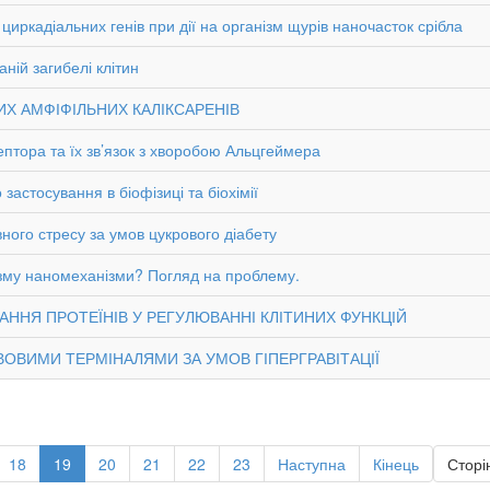
иркадіальних генів при дії на організм щурів наночасток срібла
ній загибелі клітин
Х АМФІФІЛЬНИХ КАЛІКСАРЕНІВ
ептора та їх зв’язок з хворобою Альцгеймера
застосування в біофізиці та біохімії
ного стресу за умов цукрового діабету
нізму наномеханізми? Погляд на проблему.
АННЯ ПРОТЕЇНІВ У РЕГУЛЮВАННІ КЛІТИНИХ ФУНКЦІЙ
ВОВИМИ ТЕРМІНАЛЯМИ ЗА УМОВ ГІПЕРГРАВІТАЦІЇ
18
19
20
21
22
23
Наступна
Кінець
Сторін