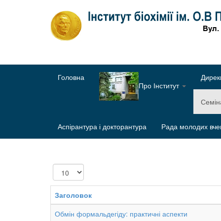
Головна
Дирек
Про Інститут
Семі
Аспірантура і докторантура
Рада молодих вче
Показувати
Заголовок
Обмін формальдегіду: практичні аспекти