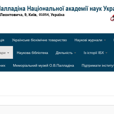
Об
ція
Українське біохімічне товариство
Наукові журнали
нари
Наукова бібліотека
Діяльність
Із історії ІБХ
них
Меморіальний музей О.В.Палладіна
Підтримати інститу