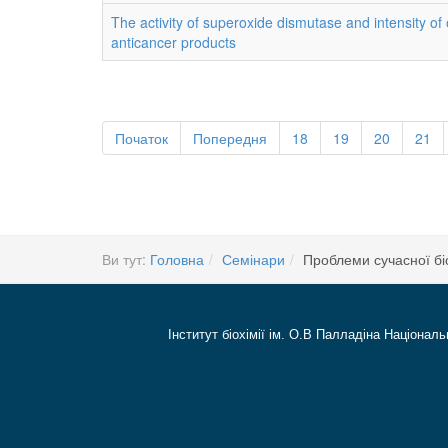
The activity of superoxide dismutase and intensity of 
anticancer products
Початок
Попередня
18
19
20
21
Ви тут:
Головна
Семінари
Проблеми сучасної біо
Інститут біохімії ім. О.В Палладіна Національ