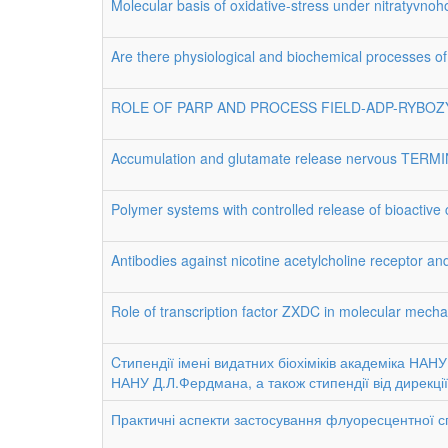
Molecular basis of oxidative-stress under nitratyvnoh
Are there physiological and biochemical processes 
ROLE OF PARP AND PROCESS FIELD-ADP-RYBOZ
Accumulation and glutamate release nervous TERMI
Polymer systems with controlled release of bioactiv
Antibodies against nicotine acetylcholine receptor and
Role of transcription factor ZXDC in molecular
Cтипендії імені видатних біохіміків академіка НА
НАНУ Д.Л.Фердмана, а також стипендії від дирекції
Практичні аспекти застосування флуоресцентної сп