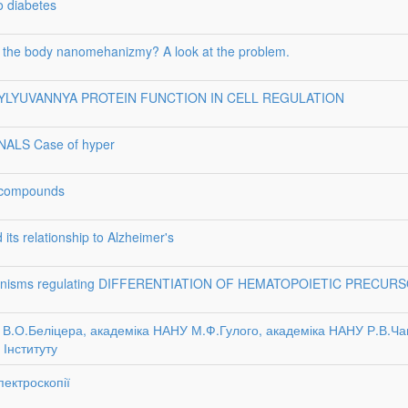
o diabetes
of the body nanomehanizmy? A look at the problem.
YLYUVANNYA PROTEIN FUNCTION IN CELL REGULATION
NALS Case of hyper
e compounds
 its relationship to Alzheimer's
 mechanisms regulating DIFFERENTIATION OF HEMATOPOIETIC PRECUR
НУ В.О.Беліцера, академіка НАНУ М.Ф.Гулого, академіка НАНУ Р.В.Ча
 Інституту
ектроскопії