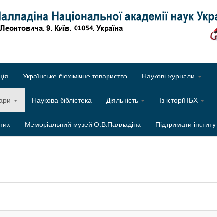
Об
ція
Українське біохімічне товариство
Наукові журнали
нари
Наукова бібліотека
Діяльність
Із історії ІБХ
них
Меморіальний музей О.В.Палладіна
Підтримати інститу