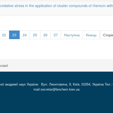
oxidative stress in the application of cluster compounds of rhenium with
22
23
24
25
26
27
Наступна
Кінець
Сторін
хімії
ної академії наук України Вул. Леонтовича, 9, Київ, 01054, Україна Тел.:
mail:secretar@biochem.kiev.ua