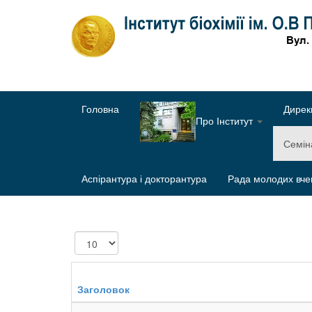
Головна
Дирек
Про Інститут
Семі
Аспірантура і докторантура
Рада молодих вче
Показувати
Заголовок