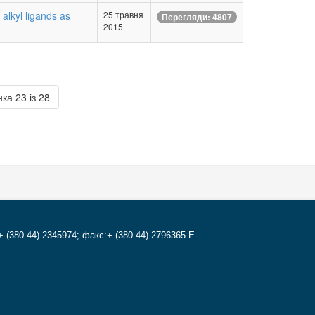
 alkyl ligands as
25 травня
Перегляди: 4807
2015
ка 23 із 28
+ (380-44) 2345974; факс:+ (380-44) 2796365 E-