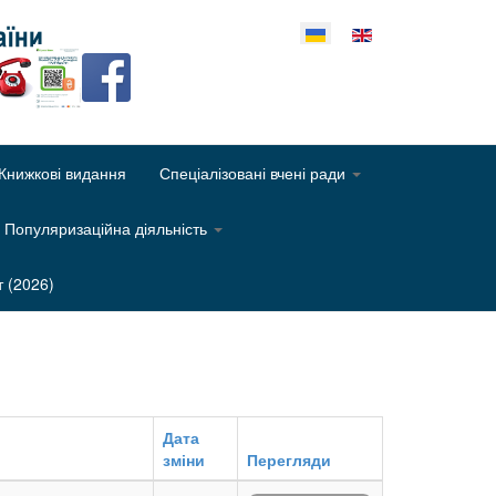
еріть свою мову
Книжкові видання
Спеціалізовані вчені ради
Популяризаційна діяльність
т (2026)
Дата
зміни
Перегляди