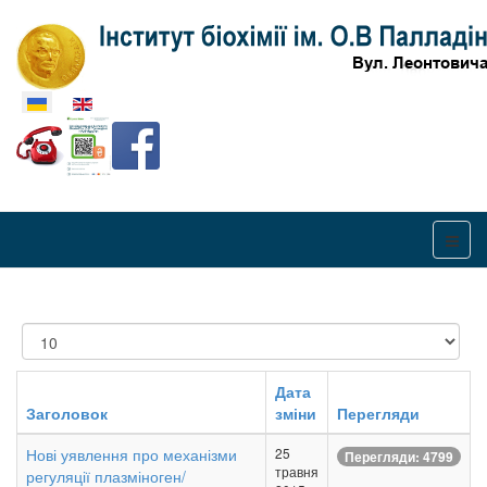
Оберіть свою мову
Показувати
Дата
Заголовок
зміни
Перегляди
Нові уявлення про механізми
25
Перегляди: 4799
травня
регуляції плазміноген/