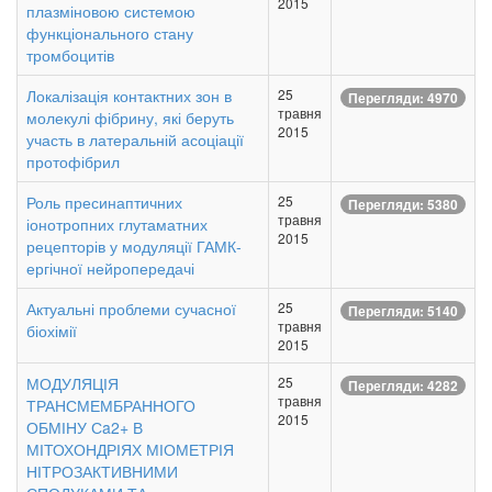
2015
плазміновою системою
функціонального стану
тромбоцитів
Локалізація контактних зон в
25
Перегляди: 4970
травня
молекулі фібрину, які беруть
2015
участь в латеральній асоціації
протофібрил
Роль пресинаптичних
25
Перегляди: 5380
травня
іонотропних глутаматних
2015
рецепторів у модуляції ГАМК-
ергічної нейропередачі
Актуальні проблеми сучасної
25
Перегляди: 5140
травня
біохімії
2015
МОДУЛЯЦІЯ
25
Перегляди: 4282
травня
ТРАНСМЕМБРАННОГО
2015
ОБМІНУ Сa2+ В
МІТОХОНДРІЯХ МІОМЕТРІЯ
НІТРОЗАКТИВНИМИ