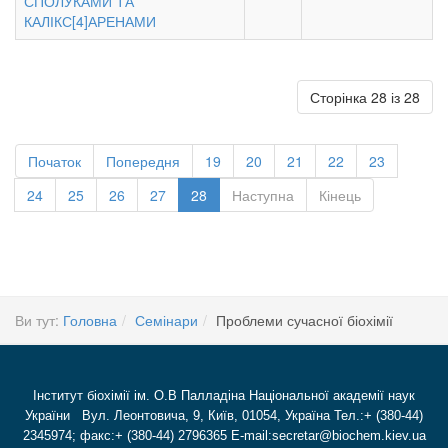
СПОЛУКАМИ ТА
КАЛІКС[4]АРЕНАМИ
Сторінка 28 із 28
Початок
Попередня
19
20
21
22
23
24
25
26
27
28
Наступна
Кінець
Ви тут:
Головна
Семінари
Проблеми сучасної біохімії
Інститут біохімії ім. О.В Палладіна Національної академії наук
України Вул. Леонтовича, 9, Київ, 01054, Україна Тел.:+ (380-44)
2345974; факс:+ (380-44) 2796365 E-mail:secretar@biochem.kiev.ua