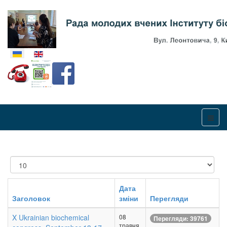
Оберіть свою мову
Показувати
Дата
Заголовок
зміни
Перегляди
X Ukrainian biochemical
08
Перегляди: 39761
травня