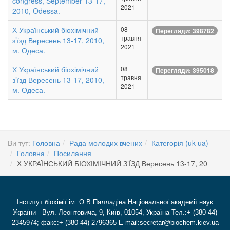
congress, September 13-17,
2021
2010, Odessa.
Х Український біохімічний
08
Перегляди: 398782
травня
з’їзд Вересень 13-17, 2010,
2021
м. Одеса.
Х Український біохімічний
08
Перегляди: 395018
травня
з’їзд Вересень 13-17, 2010,
2021
м. Одеса.
Ви тут:
Головна
Рада молодих вчених
Категорія (uk-ua)
Головна
Посилання
X УКРАЇНСЬКИЙ БІОХІМІЧНИЙ З’ЇЗД Вересень 13-17, 20
Інститут біохімії ім. О.В Палладіна Національної академії наук
України Вул. Леонтовича, 9, Київ, 01054, Україна Тел.:+ (380-44)
2345974; факс:+ (380-44) 2796365 E-mail:secretar@biochem.kiev.ua