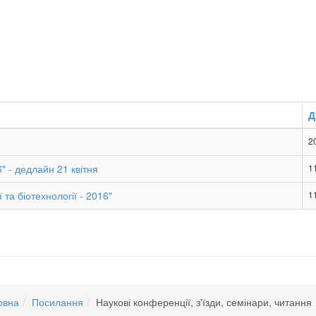
Д
2
6" - дедлайн 21 квітня
1
та біотехнології - 2016"
1
овна
Посилання
Наукові конференції, з'їзди, семінари, читання