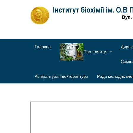
Головна
Дирек
Про Інститут
Семі
Аспірантура і докторантура
Рада молодих вче