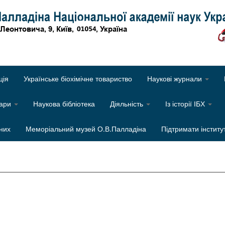
Об
ція
Українське біохімічне товариство
Наукові журнали
нари
Наукова бібліотека
Діяльність
Із історії ІБХ
них
Меморіальний музей О.В.Палладіна
Підтримати інститу