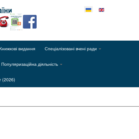
еріть свою мову
Книжкові видання
Спеціалізовані вчені ради
Популяризаційна діяльність
т (2026)