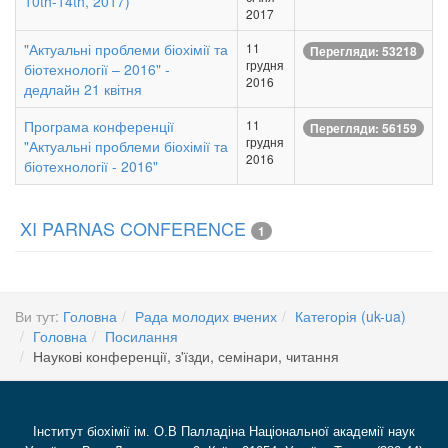
10th-14th, 2017)
2017
"Актуальні проблеми біохімії та
11
Перегляди: 53218
грудня
біотехнології – 2016" -
2016
дедлайн 21 квітня
Програма конференції
11
Перегляди: 56159
грудня
"Актуальні проблеми біохімії та
2016
біотехнології - 2016"
XI PARNAS CONFERENCE
1
Ви тут:
Головна
Рада молодих вчених
Категорія (uk-ua)
Головна
Посилання
Наукові конференції, з'їзди, семінари, читання
Інститут біохімії ім. О.В Палладіна Національної академії наук