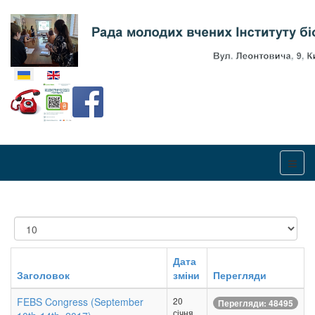
Оберіть свою мову
Показувати
Дата
Заголовок
зміни
Перегляди
FEBS Congress (September
20
Перегляди: 48495
січня