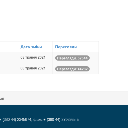
Дата зміни
Перегляди
08 травня 2021
Перегляди: 57544
08 травня 2021
Перегляди: 44282
мії
+ (380-44) 2345974; факс:+ (380-44) 2796365 E-