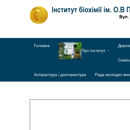
Головна
Дирек
Про Інститут
Семі
Аспірантура і докторантура
Рада молодих вче