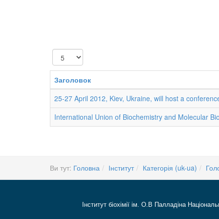
Показувати
Заголовок
25-27 April 2012, Kiev, Ukraine, will host a conferenc
International Union of Biochemistry and Molecular Bi
Ви тут:
Головна
Інститут
Категорія (uk-ua)
Гол
Інститут біохімії ім. О.В Палладіна Національ