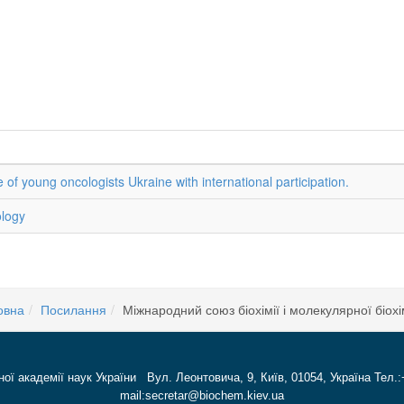
e of young oncologists Ukraine with international participation.
ology
овна
Посилання
Міжнародний союз біохімії і молекулярної біохі
ної академії наук України Вул. Леонтовича, 9, Київ, 01054, Україна Тел.:
mail:secretar@biochem.kiev.ua