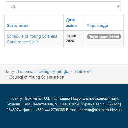
Показувати
Дата
Заголовок
зміни
Перегляди
Schedule of Young Scientist
13 квітня
Перегляди: 24440
2026
Conference 2017
Ви тут:
Головна
Category (en-gb)
Home-en
Council of Young Scientists-en
Інститут біохімії ім. О.В Палладіна Національної академії наук
України Вул. Леонтовича, 9, Київ, 01054, Україна Тел.:+ (380-44)
2345974; факс:+ (380-44) 2796365 E-mail:secretar@biochem.kiev.ua