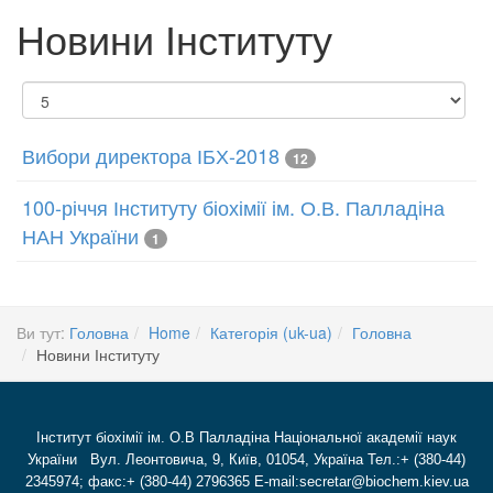
Новини Інституту
Показувати
Вибори директора ІБХ-2018
12
100-річчя Інституту біохімії ім. О.В. Палладіна
НАН України
1
Ви тут:
Головна
Home
Категорія (uk-ua)
Головна
Новини Інституту
Інститут біохімії ім. О.В Палладіна Національної академії наук
України Вул. Леонтовича, 9, Київ, 01054, Україна Тел.:+ (380-44)
2345974; факс:+ (380-44) 2796365 E-mail:secretar@biochem.kiev.ua