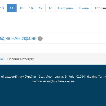
13
14
15
16
17
18
Наступна
Кінець
Сторінк
лладіна НАН України
1
на
Новини Інституту
ної академії наук України Вул. Леонтовича, 9, Київ, 01054, Україна Тел.:
mail:secretar@biochem.kiev.ua