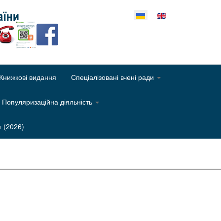
еріть свою мову
Книжкові видання
Спеціалізовані вчені ради
Популяризаційна діяльність
т (2026)