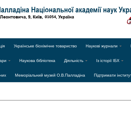
Об
ція
Українське біохімічне товариство
Наукові журнали
нари
Наукова бібліотека
Діяльність
Із історії ІБХ
них
Меморіальний музей О.В.Палладіна
Підтримати інститу