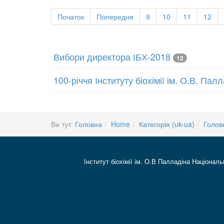
Початок
Попередня
9
10
11
12
Вибори директора ІБХ-2018
12
100-річчя Інституту біохімії ім. О.В. Па
Ви тут:
Головна
Home
Категорія (uk-ua)
Голов
Інститут біохімії ім. О.В Палладіна Національ