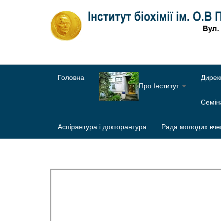
Головна
Дирек
Про Інститут
Семі
Аспірантура і докторантура
Рада молодих вче