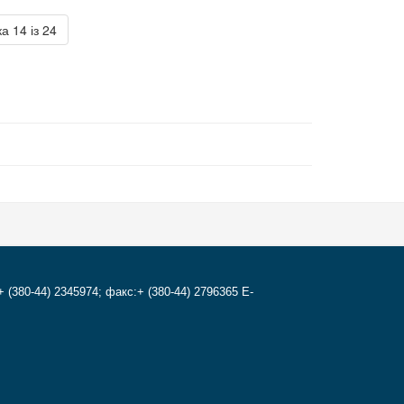
а 14 із 24
+ (380-44) 2345974; факс:+ (380-44) 2796365 E-