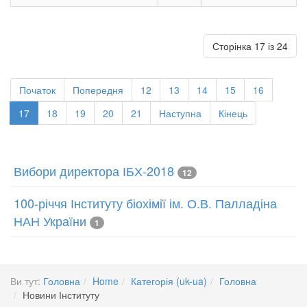
Сторінка 17 із 24
Початок
Попередня
12
13
14
15
16
17
18
19
20
21
Наступна
Кінець
Вибори директора ІБХ-2018
12
100-річчя Інституту біохімії ім. О.В. Палладіна
НАН України
1
Ви тут:
Головна
Home
Категорія (uk-ua)
Головна
Новини Інституту