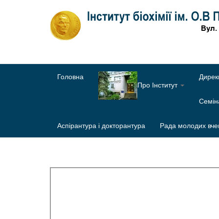
Головна
Дирек
Про Інститут
Семі
Аспірантура і докторантура
Рада молодих вче