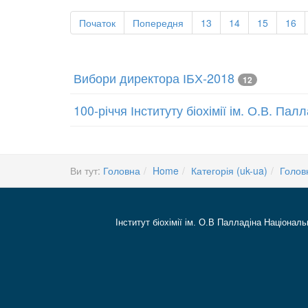
Початок
Попередня
13
14
15
16
Вибори директора ІБХ-2018
12
100-річчя Інституту біохімії ім. О.В. Па
Ви тут:
Головна
Home
Категорія (uk-ua)
Голов
Інститут біохімії ім. О.В Палладіна Національ