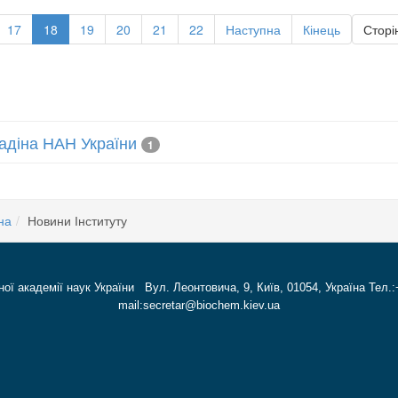
17
18
19
20
21
22
Наступна
Кінець
Сторін
лладіна НАН України
1
на
Новини Інституту
ної академії наук України Вул. Леонтовича, 9, Київ, 01054, Україна Тел.:
mail:secretar@biochem.kiev.ua