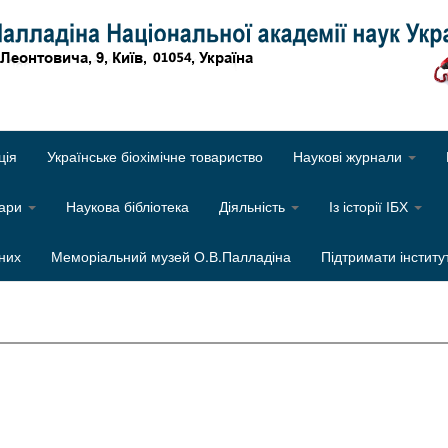
Об
ція
Українське біохімічне товариство
Наукові журнали
нари
Наукова бібліотека
Діяльність
Із історії ІБХ
них
Меморіальний музей О.В.Палладіна
Підтримати інститу