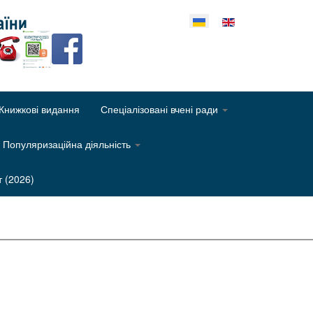
еріть свою мову
Книжкові видання
Спеціалізовані вчені ради
Популяризаційна діяльність
т (2026)