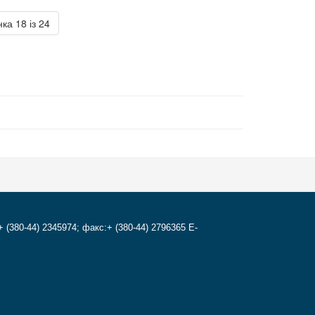
ка 18 із 24
+ (380-44) 2345974; факс:+ (380-44) 2796365 E-