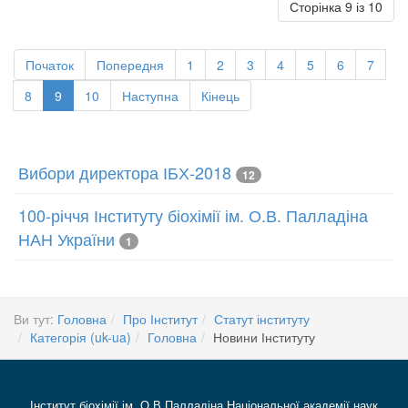
Сторінка 9 із 10
Початок
Попередня
1
2
3
4
5
6
7
8
9
10
Наступна
Кінець
Вибори директора ІБХ-2018
12
100-річчя Інституту біохімії ім. О.В. Палладіна
НАН України
1
Ви тут:
Головна
Про Інститут
Статут інституту
Категорія (uk-ua)
Головна
Новини Інституту
Інститут біохімії ім. О.В Палладіна Національної академії наук