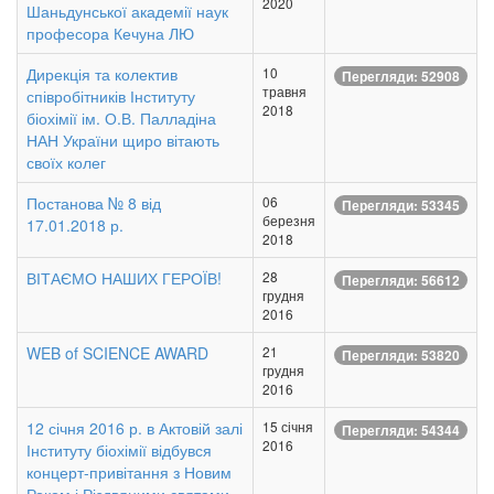
2020
Шаньдунської академії наук
професора Кечуна ЛЮ
Дирекція та колектив
10
Перегляди: 52908
травня
співробітників Інституту
2018
біохімії ім. О.В. Палладіна
НАН України щиро вітають
своїх колег
Постанова № 8 від
06
Перегляди: 53345
березня
17.01.2018 р.
2018
ВІТАЄМО НАШИХ ГЕРОЇВ!
28
Перегляди: 56612
грудня
2016
WEB of SCIENCE AWARD
21
Перегляди: 53820
грудня
2016
12 січня 2016 р. в Актовій залі
15 січня
Перегляди: 54344
2016
Інституту біохімії відбувся
концерт-привітання з Новим