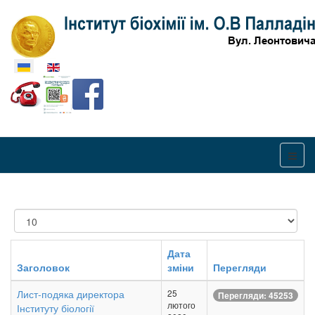
Оберіть свою мову
Показувати
Дата
Заголовок
зміни
Перегляди
Лист-подяка директора
25
Перегляди: 45253
лютого
Інституту біології