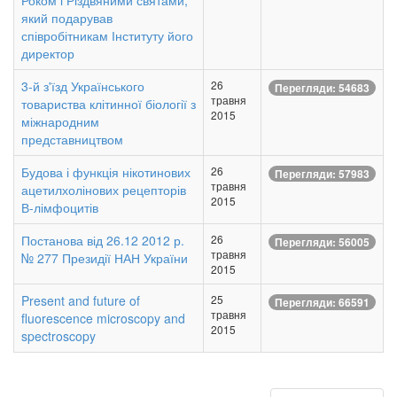
Роком і Різдвяними святами,
який подарував
співробітникам Інституту його
директор
3-й з'їзд Українського
26
Перегляди: 54683
травня
товариства клітинної біології з
2015
міжнародним
представництвом
Будова і функція нікотинових
26
Перегляди: 57983
травня
ацетилхолінових рецепторів
2015
В-лімфоцитів
Постанова від 26.12 2012 р.
26
Перегляди: 56005
травня
№ 277 Президії НАН України
2015
Present and future of
25
Перегляди: 66591
травня
fluorescence microscopy and
2015
spectroscopy