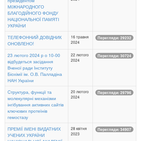
президентом
МІЖНАРОДНОГО
БЛАГОДІЙНОГО ФОНДУ
НАЦІОНАЛЬНОЇ ПАМЯТІ
УКРАЇНИ
ТЕЛЕФОННИЙ ДОВІДНИК
16 травня
Перегляди: 29232
2024
ОНОВЛЕНО!
23 лютого 2024 р о 10-00
22 лютого
Перегляди: 30724
2024
відбудеться засідання
Вченої ради Інституту
Біохімії ім. О.В. Палладіна
НАН України
Cтруктура, функції та
20 лютого
Перегляди: 29796
2024
молекулярні механізми
інгібування активних сайтів
ключових протеїнів
гемостазу
ПРЕМІЇ ІМЕНІ ВИДАТНИХ
28 квітня
Перегляди: 34907
2023
УЧЕНИХ УКРАЇНИ