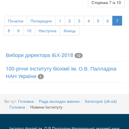
Сторінка 7 із 10
Початок
Попередня
1
2
3
4
5
6
7
8
9
10
Наступна
Кінець
Вибори директора ІБХ-2018
12
100-річчя Інституту біохімії ім. О.В. Палладіна
НАН України
1
Ви тут:
Головна
Рада молодих вчених
Категорія (uk-ua)
Головна
Новини Інституту
Інститут біохімії ім. О.В Палладіна Національної академії наук