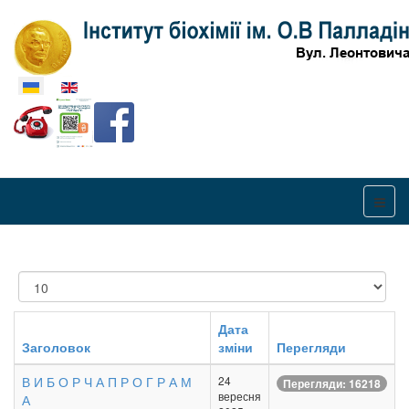
Оберіть свою мову
Показувати
Дата
Заголовок
зміни
Перегляди
В И Б О Р Ч А П Р О Г Р А М
24
Перегляди: 16218
вересня
А