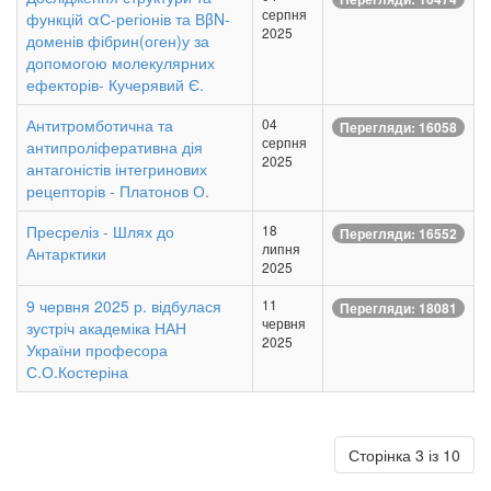
серпня
функцій αС-регіонів та ВβN-
2025
доменів фібрин(оген)у за
допомогою молекулярних
ефекторів- Кучерявий Є.
Антитромботична та
04
Перегляди: 16058
серпня
антипроліферативна дія
2025
антагоністів інтегринових
рецепторів - Платонов О.
Пресреліз - Шлях до
18
Перегляди: 16552
липня
Антарктики
2025
9 червня 2025 р. відбулася
11
Перегляди: 18081
червня
зустріч академіка НАН
2025
України професора
С.О.Костеріна
Сторінка 3 із 10