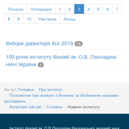
Початок
Попередня
1
2
3
4
5
6
7
8
9
10
Наступна
Кінець
Вибори директора ІБХ-2018
12
100-річчя Інституту біохімії ім. О.В. Палладіна
НАН України
1
Ви тут:
Головна
Про Інститут
Положення про комісію з біоетики та біобезпеки наукових
досліджень
Категорія (uk-ua)
Головна
Новини Інституту
Інститут біохімії ім. О.В Палладіна Національної академії наук