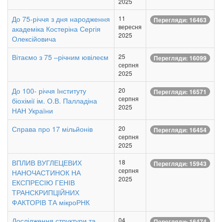
2025
До 75-річчя з дня народження
11
Перегляди: 16463
вересня
академіка Костеріна Сергія
2025
Олексійовича
Вітаємо з 75 –річним ювілеєм
25
Перегляди: 16099
серпня
2025
До 100- річчя Інституту
20
Перегляди: 16571
серпня
біохімії ім. О.В. Палладіна
2025
НАН України
Справа про 17 мільйонів
20
Перегляди: 16454
серпня
2025
ВПЛИВ ВУГЛЕЦЕВИХ
18
Перегляди: 15943
серпня
НАНОЧАСТИНОК НА
2025
ЕКСПРЕСІЮ ГЕНІВ
ТРАНСКРИПЦІЙНИХ
ФАКТОРІВ ТА мікроРНК
Дослідження структури та
04
Перегляди: 16474