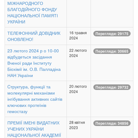
МІЖНАРОДНОГО
БЛАГОДІЙНОГО ФОНДУ
НАЦІОНАЛЬНОЇ ПАМЯТІ
УКРАЇНИ
ТЕЛЕФОННИЙ ДОВІДНИК
16 травня
Перегляди: 29175
2024
ОНОВЛЕНО!
23 лютого 2024 р о 10-00
22 лютого
Перегляди: 30665
2024
відбудеться засідання
Вченої ради Інституту
Біохімії ім. О.В. Палладіна
НАН України
Cтруктура, функції та
20 лютого
Перегляди: 29732
2024
молекулярні механізми
інгібування активних сайтів
ключових протеїнів
гемостазу
ПРЕМІЇ ІМЕНІ ВИДАТНИХ
28 квітня
Перегляди: 34856
2023
УЧЕНИХ УКРАЇНИ
НАЦІОНАЛЬНОЇ АКАДЕМІЇ