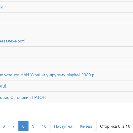
НИ
 незалежності
 установ НАН України у другому півріччі 2020 р.
ІВ!
 Борис Євгенович ПАТОН
6
7
8
9
10
Наступна
Кінець
Сторінка 8 із 10