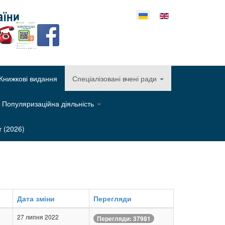
еріть свою мову
Книжкові видання
Спеціалізовані вчені ради
Популяризаційна діяльність
т (2026)
Дата зміни
Перегляди
27 липня 2022
Перегляди: 37981