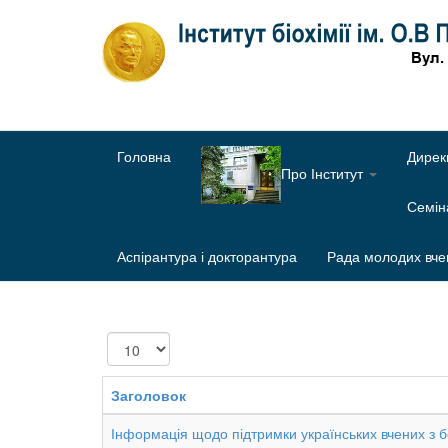
Головна
Дирек
Про Інститут
Семі
Аспірантура і докторантура
Рада молодих вче
Показувати
Заголовок
Інформація щодо підтримки українських вчених з 