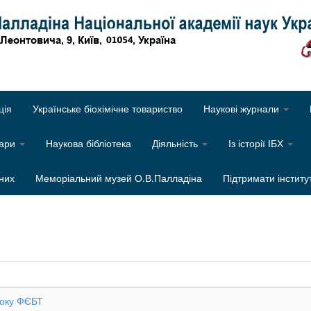
Об
ція
Українське біохімічне товариство
Наукові журнали
нари
Наукова бібліотека
Діяльність
Із історії ІБХ
них
Меморіальний музей О.В.Палладіна
Підтримати інститу
боку ФЄБТ