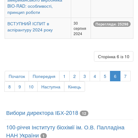
BIO-RAD: особливості,
принцип роботи
ВСТУПНИЙ ІСПИТ в
30
Перегляди: 25298
серпня
аспірантуру 2024 року
2024
Сторінка 6 із 10
Початок
Попередня
1
2
3
4
5
6
7
8
9
10
Наступна
Кінець
Вибори директора ІБХ-2018
12
100-річчя Інституту біохімії ім. О.В. Палладіна
НАН України
1