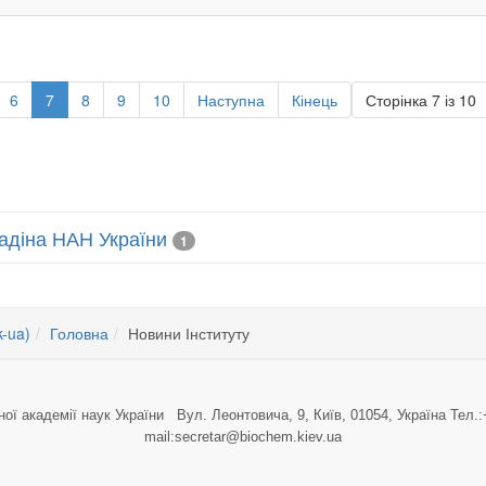
6
7
8
9
10
Наступна
Кінець
Сторінка 7 із 10
лладіна НАН України
1
k-ua)
Головна
Новини Інституту
ної академії наук України Вул. Леонтовича, 9, Київ, 01054, Україна Тел.:
mail:secretar@biochem.kiev.ua