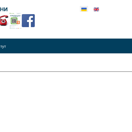
еріть свою мову
итут