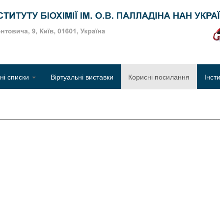
Об
чні списки
Віртуальні виставки
Корисні посилання
Інст