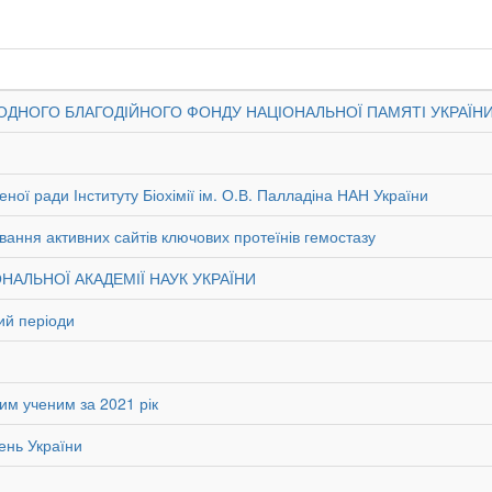
АРОДНОГО БЛАГОДІЙНОГО ФОНДУ НАЦІОНАЛЬНОЇ ПАМЯТІ УКРАЇН
ної ради Інституту Біохімії ім. О.В. Палладіна НАН України
ування активних сайтів ключових протеїнів гемостазу
ОНАЛЬНОЇ АКАДЕМІЇ НАУК УКРАЇНИ
ий періоди
им ученим за 2021 рік
ень України