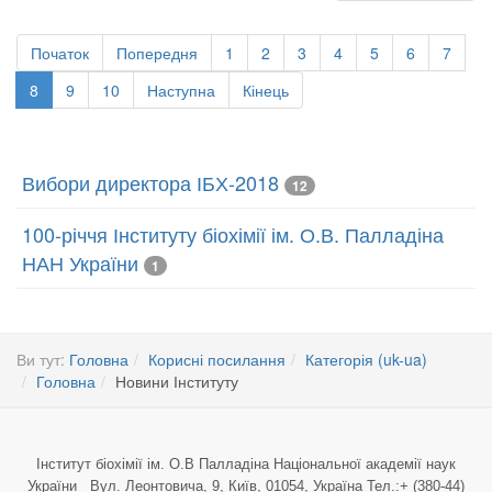
Початок
Попередня
1
2
3
4
5
6
7
8
9
10
Наступна
Кінець
Вибори директора ІБХ-2018
12
100-річчя Інституту біохімії ім. О.В. Палладіна
НАН України
1
Ви тут:
Головна
Корисні посилання
Категорія (uk-ua)
Головна
Новини Інституту
Інститут біохімії ім. О.В Палладіна Національної академії наук
України Вул. Леонтовича, 9, Київ, 01054, Україна Тел.:+ (380-44)