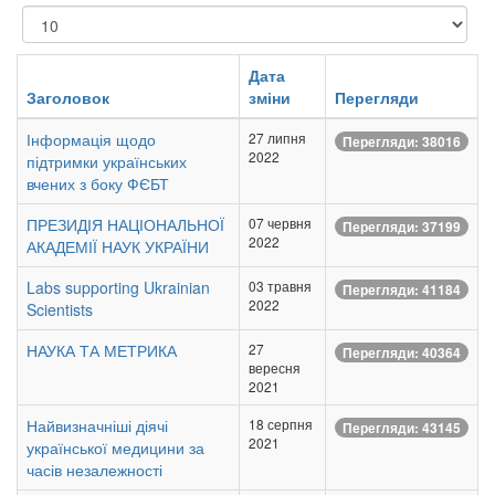
Показувати
Дата
Заголовок
зміни
Перегляди
Інформація щодо
27 липня
Перегляди: 38016
2022
підтримки українських
вчених з боку ФЄБТ
ПРЕЗИДІЯ НАЦІОНАЛЬНОЇ
07 червня
Перегляди: 37199
2022
АКАДЕМІЇ НАУК УКРАЇНИ
Labs supporting Ukrainian
03 травня
Перегляди: 41184
2022
Scientists
НАУКА ТА МЕТРИКА
27
Перегляди: 40364
вересня
2021
Найвизначніші діячі
18 серпня
Перегляди: 43145
2021
української медицини за
часів незалежності