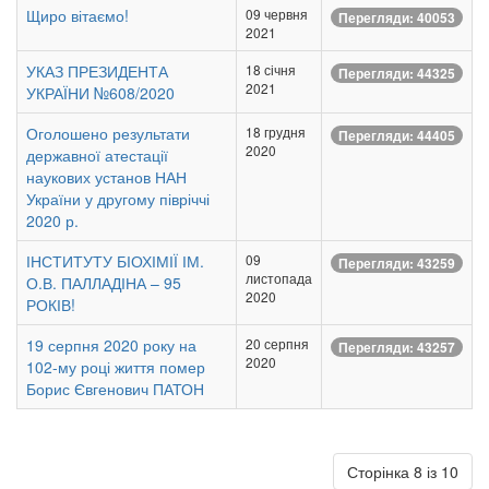
Щиро вітаємо!
09 червня
Перегляди: 40053
2021
УКАЗ ПРЕЗИДЕНТА
18 січня
Перегляди: 44325
2021
УКРАЇНИ №608/2020
Оголошено результати
18 грудня
Перегляди: 44405
2020
державної атестації
наукових установ НАН
України у другому півріччі
2020 р.
ІНСТИТУТУ БІОХІМІЇ ІМ.
09
Перегляди: 43259
листопада
О.В. ПАЛЛАДІНА – 95
2020
РОКІВ!
19 серпня 2020 року на
20 серпня
Перегляди: 43257
2020
102-му році життя помер
Борис Євгенович ПАТОН
Сторінка 8 із 10